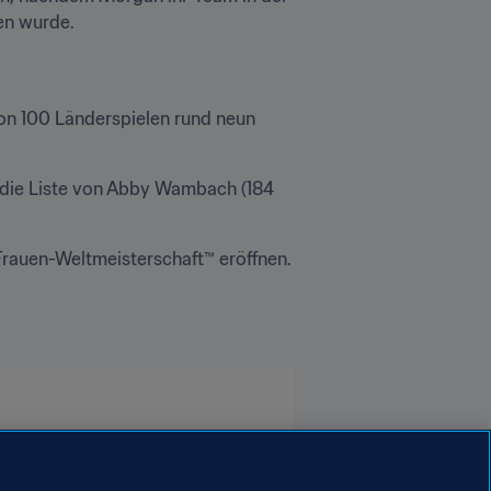
en wurde.
on 100 Länderspielen rund neun 
d die Liste von Abby Wambach (184 
Frauen-Weltmeisterschaft™ eröffnen. 