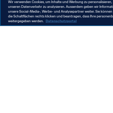
Wir verwenden Cookies, um Inhalte und Werbung zu personalisieren, 
unseren Datenverkehr zu analysieren. Ausserdem geben wir Informat
unsere Social-Media-, Werbe- und Analysepartner weiter. Sie können 
die Schaltflächen rechts klicken und beantragen, dass Ihre persone
weitergegeben werden.
Datenschutzportal
Was die FIFA macht
Besuch
Legal
Alle Na
Transfersystem
Bericht
Frauenfussball
FIFA-Sti
Fussballförderung
FIFA Mu
Innovation
Stellen 
Talentförderung
Organisation von Turnieren
Nachhaltigkeit