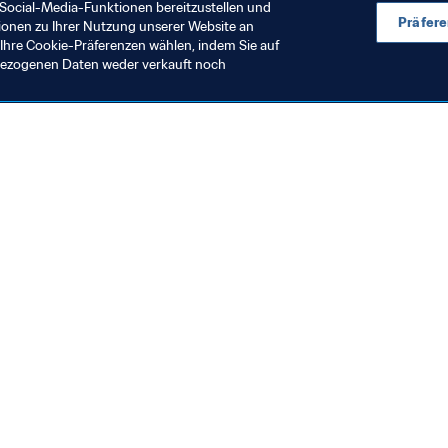
Social-Media-Funktionen bereitzustellen und
Präfer
ionen zu Ihrer Nutzung unserer Website an
Ihre Cookie-Präferenzen wählen, indem Sie auf
nbezogenen Daten weder verkauft noch
en Sie auch
chrichten und Themen
e und Dokumente
ftung
seum
& Karriere