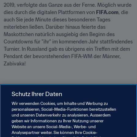
2019, verfolgte das Ganze aus der Ferne. Möglich wurde 
dies durch die digitalen Plattformen von 
FIFA.com
, die 
auch Sie jede Minute dieses besonderen Tages 
miterleben ließen. Darüber hinaus feierte das 
Maskottchen natürlich ausgiebig den Beginn des 
Countdowns für "ihr" im kommenden Jahr stattfindendes 
Turnier. In Russland gab es übrigens ein Treffen mit dem 
Pendant der bevorstehenden FIFA-WM der Männer, 
Zabivaka!
Ein weiterer großer Augenblick seines Russlandbesuchs 
Schutz Ihrer Daten
war für ettie™ die Gelegenheit, vom brasilianischen Ex-
Wir verwenden Cookies, um Inhalte und Werbung zu
Nationalspieler und FIFA-Legende Gilberto Silva, das 
personalisieren, Social-Media-Funktionen bereitzustellen
eigene Panini-Sticker-Album überreicht zu bekommen!
und unseren Datenverkehr zu analysieren. Ausserdem
geben wir Informationen zu Ihrer Nutzung unserer
Website an unsere Social-Media-, Werbe- und
Analysepartner weiter. Sie können Ihre Cookie-