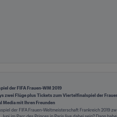
spiel der FIFA Frauen-WM 2019
s zwei Flüge plus Tickets zum Viertelfinalspiel der Frau
ial Media mit Ihren Freunden
gsspiel der FIFA Frauen-Weltmeisterschaft Frankreich 2019 z
Juni im Parc des Princes in Paris live dabei sein? Dann haben