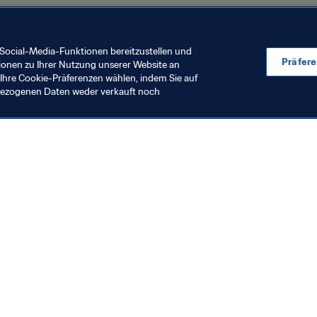
ankreich 2019
Social-Media-Funktionen bereitzustellen und
Präfer
ionen zu Ihrer Nutzung unserer Website an
Ihre Cookie-Präferenzen wählen, indem Sie auf
nbezogenen Daten weder verkauft noch
en Sie auch
chrichten und Themen
e und Dokumente
ftung
seum
& Karriere