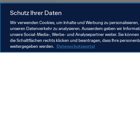
FIFA Frauen-Weltmeisterschaft Fr
Schutz Ihrer Daten
Wir verwenden Cookies, um Inhalte und Werbung zu personalisieren, 
unseren Datenverkehr zu analysieren. Ausserdem geben wir Informat
unsere Social-Media-, Werbe- und Analysepartner weiter. Sie können 
die Schaltflächen rechts klicken und beantragen, dass Ihre persone
weitergegeben werden.
Datenschutzportal
Was die FIFA macht
Besuch
Legal
Alle Na
Transfersystem
Bericht
Frauenfussball
FIFA-Sti
Fussballförderung
FIFA Mu
Innovation
Stellen 
Talentförderung