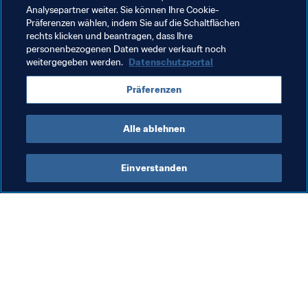
Verwandte Themen
Analysepartner weiter. Sie können Ihre Cookie-
Präferenzen wählen, indem Sie auf die Schaltflächen
rechts klicken und beantragen, dass Ihre
Volunteers
personenbezogenen Daten weder verkauft noch
weitergegeben werden.
Datenschutzportal
FIFA Frauen-Weltmeisterschaft Frankreich 2019
Präferenzen
France
Alle ablehnen
Einverstanden
Was die FIFA macht
Besuchen Sie auch
Legal
Alle Nachrichten und 
Themen
Transfersystem