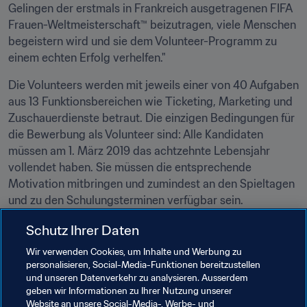
Gelingen der erstmals in Frankreich ausgetragenen FIFA 
Frauen-Weltmeisterschaft™ beizutragen, viele Menschen 
begeistern wird und sie dem Volunteer-Programm zu 
einem echten Erfolg verhelfen."
Die Volunteers werden mit jeweils einer von 40 Aufgaben 
aus 13 Funktionsbereichen wie Ticketing, Marketing und 
Zuschauerdienste betraut. Die einzigen Bedingungen für 
die Bewerbung als Volunteer sind: Alle Kandidaten 
müssen am 1. März 2019 das achtzehnte Lebensjahr 
vollendet haben. Sie müssen die entsprechende 
Motivation mitbringen und zumindest an den Spieltagen 
und zu den Schulungsterminen verfügbar sein.
Werden Sie Volunteer!
Schutz Ihrer Daten
Haben Sie Interesse? Dann verlieren Sie keine Minute 
Wir verwenden Cookies, um Inhalte und Werbung zu
mehr. Alle Infos dazu und zum Anmeldeverfahren finden 
personalisieren, Social-Media-Funktionen bereitzustellen
Sie HIER.
und unseren Datenverkehr zu analysieren. Ausserdem
geben wir Informationen zu Ihrer Nutzung unserer
Website an unsere Social-Media-, Werbe- und