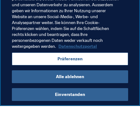
und unseren Datenverkehr zu analysieren. Ausserdem
Die zehn Tore sind 
HIER
 zu sehen.
geben wir Informationen zu Ihrer Nutzung unserer
Website an unsere Social-Media-, Werbe- und
Vom 18. April bis zum 6. Mai haben Sie das Wort. 
Analysepartner weiter. Sie können Ihre Cookie-
Präferenzen wählen, indem Sie auf die Schaltflächen
Stimmen Sie ab!
rechts klicken und beantragen, dass Ihre
personenbezogenen Daten weder verkauft noch
weitergegeben werden.
Datenschutzportal
Verwandte Themen
Präferenzen
FIFA Frauen-Weltmeisterschaft Frankreich 2019
Alle ablehnen
Einverstanden
Was die FIFA macht
Besuchen Sie auch