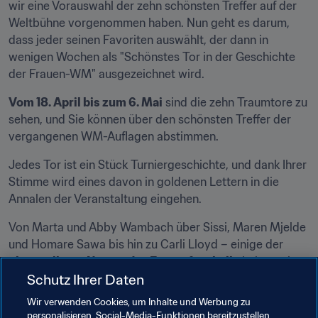
wir eine Vorauswahl der zehn schönsten Treffer auf der 
Weltbühne vorgenommen haben. Nun geht es darum, 
dass jeder seinen Favoriten auswählt, der dann in 
wenigen Wochen als "Schönstes Tor in der Geschichte 
der Frauen-WM" ausgezeichnet wird.
Vom 18. April bis zum 6. Mai
 sind die zehn Traumtore zu 
sehen, und Sie können über den schönsten Treffer der 
vergangenen WM-Auflagen abstimmen.
Jedes Tor ist ein Stück Turniergeschichte, und dank Ihrer 
Stimme wird eines davon in goldenen Lettern in die 
Annalen der Veranstaltung eingehen.
Von Marta und Abby Wambach über Sissi, Maren Mjelde 
und Homare Sawa bis hin zu Carli Lloyd – einige der 
glanzvollsten Namen des Frauenfussballs
 haben mit 
Schutz Ihrer Daten
ihrem Talent Spuren auf der Weltbühne hinterlassen. 
Jetzt sind 
SIE
 an der Reihe. Hinterlassen auch Sie 
Wir verwenden Cookies, um Inhalte und Werbung zu
Spuren, indem Sie Ihre Stimme abgeben.
personalisieren, Social-Media-Funktionen bereitzustellen