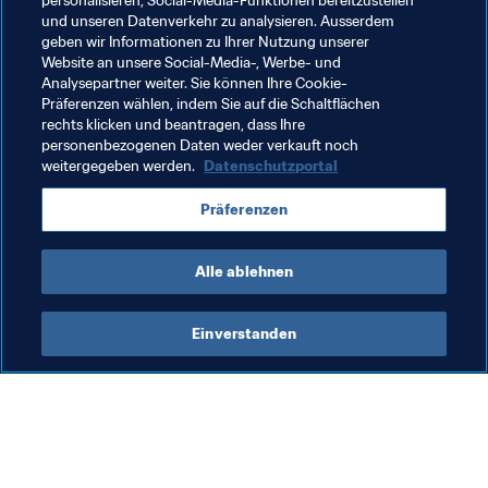
personalisieren, Social-Media-Funktionen bereitzustellen
und unseren Datenverkehr zu analysieren. Ausserdem
Gastgeber: Frankreich
geben wir Informationen zu Ihrer Nutzung unserer
Website an unsere Social-Media-, Werbe- und
Südamerika : Brasilien, Chile
Analysepartner weiter. Sie können Ihre Cookie-
Asien : Australien, Japan, Korea Republik , China VR, 
Präferenzen wählen, indem Sie auf die Schaltflächen
Thailand
rechts klicken und beantragen, dass Ihre
personenbezogenen Daten weder verkauft noch
weitergegeben werden.
Datenschutzportal
Verwandte Themen
Präferenzen
FIFA Frauen-Weltmeisterschaft Frankreich 2019
Alle ablehnen
Einverstanden
Was die FIFA macht
Besuchen Sie auch