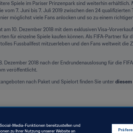
re Spiele im Pariser Prinzenpark sind weiterhin erhältlich. Me
die vom 7. Juni bis 7. Juli 2019 zwischen den 24 qualifiziert
rnier möglichst viele Fans anlocken und so zu einem richtige
nt am 10. Dezember 2018 mit dem exklusiven Visa-Vorverkauf,
ten für einzelne Spiele kaufen können. Als FIFA-Partner für d
n tolles Fussballfest mitzuerleben und den Fans weltweit die Z
 8. Dezember 2018 nach der Endrundenauslosung für die FIFA
om veröffentlicht.
angeboten nach Paket und Spielort finden Sie unter 
diesem 
ankreich 2019
Social-Media-Funktionen bereitzustellen und
Präfer
ionen zu Ihrer Nutzung unserer Website an