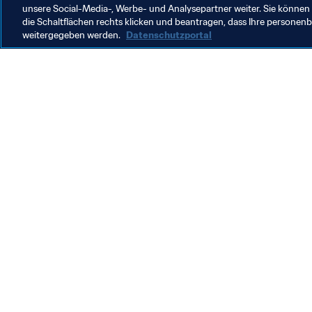
unsere Social-Media-, Werbe- und Analysepartner weiter. Sie können 
die Schaltflächen rechts klicken und beantragen, dass Ihre persone
weitergegeben werden.
Datenschutzportal
Was die FIFA macht
Besuch
Legal
Alle Na
Transfersystem
Bericht
Frauenfussball
FIFA-Sti
Fussballförderung
FIFA Mu
Innovation
Stellen 
Talentförderung
Organisation von Turnieren
Nachhaltigkeit
Menschenrechte und Antidiskriminierung
Gesundheit und Medizin