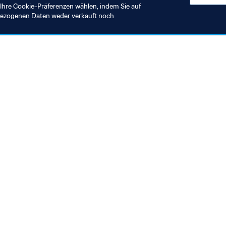
Ihre Cookie-Präferenzen wählen, indem Sie auf
nbezogenen Daten weder verkauft noch
en Sie auch
chrichten und Themen
e und Dokumente
ftung
seum
& Karriere