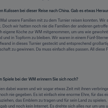
den Kulissen bei dieser Reise nach China. Gab es etwas Hera
 Mal unsere Familien mit zu dem Turnier reisen konnten. Wir sp
Doch wir hatten noch nie die Familien der anderen getroffen u
ch eigene Köche zur WM mitgenommen, um uns wie gewohnt er
und und in Topform zu bleiben. Wir waren in einem Fünf-Stern
Aufwand in dieses Turnier gesteckt und entsprechend großart
chaft zu gewinnen. Da muss einfach alles passen. All diese F
n Spiele bei der WM erinnern Sie sich noch?
ien dabei waren und wir sogar etwas Zeit mit ihnen verbring
noch nie gegeben. Es ist einfach eine enorme Ehre, für das eig
zuziehen, das Emblem zu tragen und für sein Land zu spielen
b und noch kein Internet. Es drehte sich alles nur um uns un