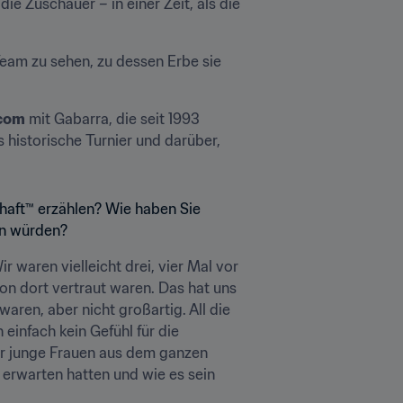
ie Zuschauer – in einer Zeit, als die 
eam zu sehen, zu dessen Erbe sie 
.com
 mit Gabarra, die seit 1993 
 historische Turnier und darüber, 
haft™ erzählen? Wie haben Sie 
en würden?
r waren vielleicht drei, vier Mal vor 
on dort vertraut waren. Das hat uns 
aren, aber nicht großartig. All die 
einfach kein Gefühl für die 
ar junge Frauen aus dem ganzen 
rwarten hatten und wie es sein 