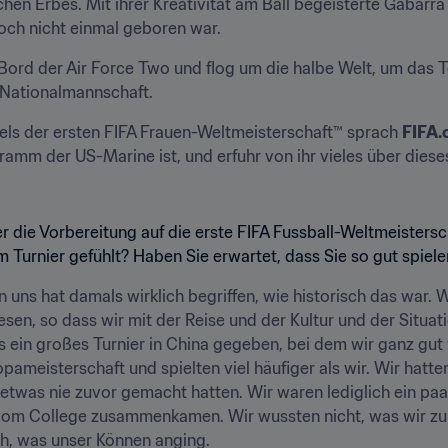
hen Erbes. Mit ihrer Kreativität am Ball begeisterte Gabarra d
noch nicht einmal geboren war.
Bord der Air Force Two und flog um die halbe Welt, um das T
-Nationalmannschaft.
ls der ersten FIFA Frauen-Weltmeisterschaft™ sprach 
FIFA
amm der US-Marine ist, und erfuhr von ihr vieles über dieses
 die Vorbereitung auf die erste FIFA Fussball-Weltmeistersc
m Turnier gefühlt? Haben Sie erwartet, dass Sie so gut spiel
n uns hat damals wirklich begriffen, wie historisch das war. Wi
en, so dass wir mit der Reise und der Kultur und der Situati
s ein großes Turnier in China gegeben, bei dem wir ganz gut w
meisterschaft und spielten viel häufiger als wir. Wir hatten 
 etwas nie zuvor gemacht hatten. Wir waren lediglich ein pa
vom College zusammenkamen. Wir wussten nicht, was wir zu e
ch, was unser Können anging.