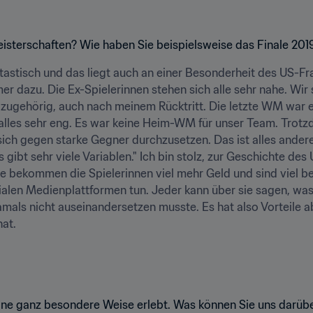
eisterschaften? Wie haben Sie beispielsweise das Finale 20
tastisch und das liegt auch an einer Besonderheit des US-F
 dazu. Die Ex-Spielerinnen stehen sich alle sehr nahe. Wir s
r zugehörig, auch nach meinem Rücktritt. Die letzte WM war 
lles sehr eng. Es war keine Heim-WM für unser Team. Trotzde
ch gegen starke Gegner durchzusetzen. Das ist alles andere 
s gibt sehr viele Variablen." Ich bin stolz, zur Geschichte d
e bekommen die Spielerinnen viel mehr Geld und sind viel be
ozialen Medienplattformen tun. Jeder kann über sie sagen, was 
mals nicht auseinandersetzen musste. Es hat also Vorteile ab
hat.
ine ganz besondere Weise erlebt. Was können Sie uns darübe