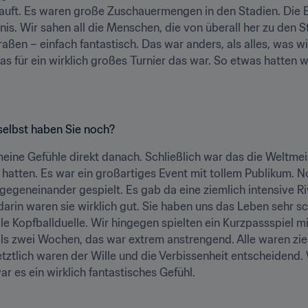
kauft. Es waren große Zuschauermengen in den Stadien. Die 
ebnis. Wir sahen all die Menschen, die von überall her zu den
n – einfach fantastisch. Das war anders, als alles, was wir 
 für ein wirklich großes Turnier das war. So etwas hatten wi
selbst haben Sie noch?
eine Gefühle direkt danach. Schließlich war das die Weltmeis
 hatten. Es war ein großartiges Event mit tollem Publikum. 
egeneinander gespielt. Es gab da eine ziemlich intensive Riv
 darin waren sie wirklich gut. Sie haben uns das Leben sehr sc
 Kopfballduelle. Wir hingegen spielten ein Kurzpassspiel mit v
als zwei Wochen, das war extrem anstrengend. Alle waren ziem
Letztlich waren der Wille und die Verbissenheit entscheidend
r es ein wirklich fantastisches Gefühl.