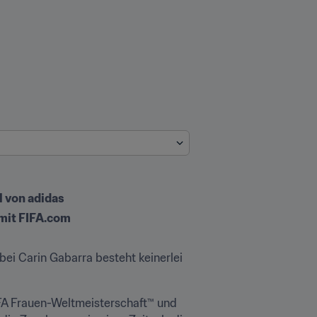
l von adidas
 mit FIFA.com
ei Carin Gabarra besteht keinerlei 
IFA Frauen-Weltmeisterschaft™ und 