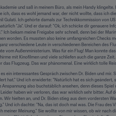
neakademie und saß in meinem Büro, als mein Handy klingelte
 ich, dass es wohl jemand war, der nicht wollte, dass ich di
il Gulati. Ich gehörte damals zur Technikkommission von US 
ürlich "Ja". Und er darauf: "Ok, ich schicke dir genauere Inf
." Ich bekam meine Freigabe sehr schnell, denn bei der Mar
en worden. Es mussten also keine umfangreichen Checks meh
nz verschiedene Leute in verschiedenen Bereichen des Flug
ute vom Außenministerium. Was für ein Flug! Man konnte das
rme mit Kinofilmen und viele schliefen auch die ganze Zeit. 
r das Flugzeug. Das war phänomenal. Eine wirklich tolle Rei
es ein interessantes Gespräch zwischen Dr. Biden und mir. Sie 
rt hat." Und ich erwiderte: "Natürlich hat es sich geändert, sc
Anspannung also buchstäblich ansehen, denn dieses Spiel war
 Leider haben wir verloren, das war wirklich sehr bitter. Auf 
en. Wir hielten an, und Dr. Biden stieg aus dem vordersten W
." Und ich dachte: "Na, das ist doch mal was. Die Frau des V
ach meiner Meinung." Sie wollte von mir wissen, ob wir nach 