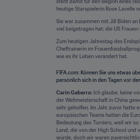
steht damit für den Beginn eines reic
heutige Starspielerin Rose Lavelle 
Sie war zusammen mit Jill Biden an 
viel beigetragen hat: die US Frauen
Zum heutigen Jahrestag des Endspie
Cheftrainerin im Frauenfussballprogr
wie es ihr Leben verändert hat.
FIFA.com: Können Sie uns etwas über
persönlich sich in den Tagen vor de
Carin Gabarra:
 Ich glaube, keine vo
der Weltmeisterschaft in China gewes
sehr geholfen. Im Jahr zuvor hatte e
europäischen Teams hatten die Europa
Bedeutung des Turniers, weil wir so
Land, die von der High School und 
würde, doch wir waren zuversichtli