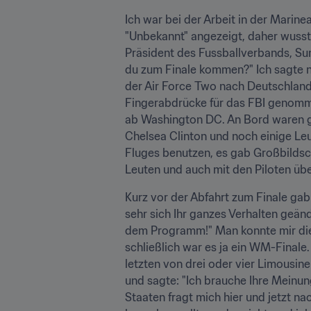
Ich war bei der Arbeit in der Mari
"Unbekannt" angezeigt, daher wusste
Präsident des Fussballverbands, Sun
du zum Finale kommen?" Ich sagte nat
der Air Force Two nach Deutschland
Fingerabdrücke für das FBI genomm
ab Washington DC. An Bord waren ga
Chelsea Clinton und noch einige Le
Fluges benutzen, es gab Großbildschi
Leuten und auch mit den Piloten übe
Kurz vor der Abfahrt zum Finale gab 
sehr sich Ihr ganzes Verhalten geände
dem Programm!" Man konnte mir die 
schließlich war es ja ein WM-Finale.
letzten von drei oder vier Limousin
und sagte: "Ich brauche Ihre Meinung
Staaten fragt mich hier und jetzt n