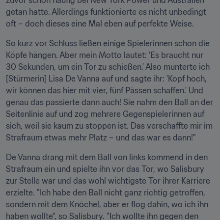
zuvor schon häufig bei New York Power und Australien 
getan hatte. Allerdings funktionierte es nicht unbedingt 
oft – doch dieses eine Mal eben auf perfekte Weise.
So kurz vor Schluss ließen einige Spielerinnen schon die 
Köpfe hängen. Aber mein Motto lautet: 'Es braucht nur 
30 Sekunden, um ein Tor zu schießen.' Also munterte ich 
[Stürmerin] Lisa De Vanna auf und sagte ihr: 'Kopf hoch, 
wir können das hier mit vier, fünf Pässen schaffen.' Und 
genau das passierte dann auch! Sie nahm den Ball an der 
Seitenlinie auf und zog mehrere Gegenspielerinnen auf 
sich, weil sie kaum zu stoppen ist. Das verschaffte mir im 
Strafraum etwas mehr Platz – und das war es dann!"
De Vanna drang mit dem Ball von links kommend in den 
Strafraum ein und spielte ihn vor das Tor, wo Salisbury 
zur Stelle war und das wohl wichtigste Tor ihrer Karriere 
erzielte. "Ich habe den Ball nicht ganz richtig getroffen, 
sondern mit dem Knöchel, aber er flog dahin, wo ich ihn 
haben wollte", so Salisbury. "Ich wollte ihn gegen den 