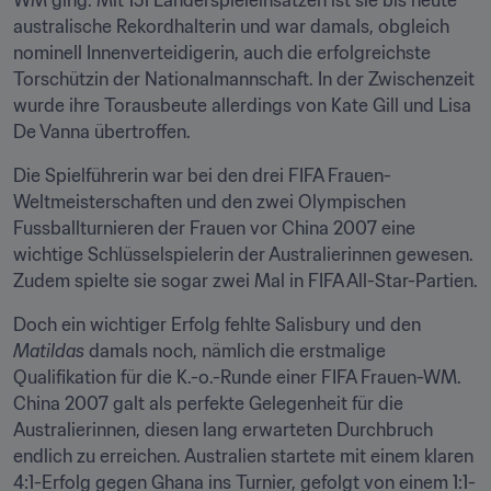
WM ging. Mit 151 Länderspieleinsätzen ist sie bis heute 
australische Rekordhalterin und war damals, obgleich 
nominell Innenverteidigerin, auch die erfolgreichste 
Torschützin der Nationalmannschaft. In der Zwischenzeit 
wurde ihre Torausbeute allerdings von Kate Gill und Lisa 
De Vanna übertroffen.
Die Spielführerin war bei den drei FIFA Frauen-
Weltmeisterschaften und den zwei Olympischen 
Fussballturnieren der Frauen vor China 2007 eine 
wichtige Schlüsselspielerin der Australierinnen gewesen. 
Zudem spielte sie sogar zwei Mal in FIFA All-Star-Partien.
Doch ein wichtiger Erfolg fehlte Salisbury und den 
Matildas
 damals noch, nämlich die erstmalige 
Qualifikation für die K.-o.-Runde einer FIFA Frauen-WM. 
China 2007 galt als perfekte Gelegenheit für die 
Australierinnen, diesen lang erwarteten Durchbruch 
endlich zu erreichen. Australien startete mit einem klaren 
4:1-Erfolg gegen Ghana ins Turnier, gefolgt von einem 1:1-