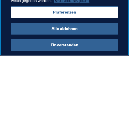
weitergegeben werden.
Datenschutzportal
FIFA Frauen-Weltmeisterschaft China 2007
Präferenzen
Australia
AFC
Alle ablehnen
Einverstanden
Was die FIFA macht
Besuchen Sie auch
Legal
Alle Nachrichten und 
Themen
Transfersystem
Berichte und 
Frauenfussball
Dokumente
Fussballförderung
FIFA-Stiftung
Innovation