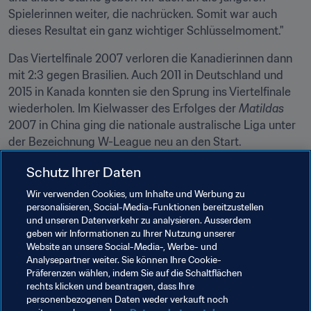
Spielerinnen weiter, die nachrücken. Somit war auch 
dieses Resultat ein ganz wichtiger Schlüsselmoment."
Das Viertelfinale 2007 verloren die Kanadierinnen dann 
mit 2:3 gegen Brasilien. Auch 2011 in Deutschland und 
2015 in Kanada konnten sie den Sprung ins Viertelfinale 
wiederholen. Im Kielwasser des Erfolges der 
Matildas
2007 in China ging die nationale australische Liga unter 
der Bezeichnung W-League neu an den Start.
"Das war ein wichtiger Wendepunkt für unser Team", so 
Schutz Ihrer Daten
Salisbury. "Und für mich war es natürlich das Tüpfelchen 
Wir verwenden Cookies, um Inhalte und Werbung zu
auf dem i, dass ausgerechnet ich nach so vielen Jahren 
personalisieren, Social-Media-Funktionen bereitzustellen
das hierfür entscheidende Tor erzielen konnte."
und unseren Datenverkehr zu analysieren. Ausserdem
geben wir Informationen zu Ihrer Nutzung unserer
Website an unsere Social-Media-, Werbe- und
Verwandte Themen
Analysepartner weiter. Sie können Ihre Cookie-
Präferenzen wählen, indem Sie auf die Schaltflächen
rechts klicken und beantragen, dass Ihre
Turniere
personenbezogenen Daten weder verkauft noch