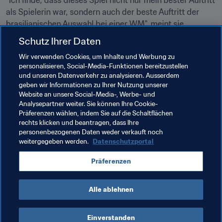
"Ich finde, dass dieses Spiel nicht nur mein bester Auftritt 
als Spielerin war, sondern auch der beste Auftritt der 
brasilianischen Auswahl bei einer WM", meint sie 
abschließend. Dann schiebt sie noch nach: "Das 
Schutz Ihrer Daten
Schlimmste kam danach, als wir das Finale gegen 
Wir verwenden Cookies, um Inhalte und Werbung zu
Deutschland verloren." Doch diese Geschichte werden 
personalisieren, Social-Media-Funktionen bereitzustellen
wir ein anderes Mal erzählen.
und unseren Datenverkehr zu analysieren. Ausserdem
geben wir Informationen zu Ihrer Nutzung unserer
Website an unsere Social-Media-, Werbe- und
Analysepartner weiter. Sie können Ihre Cookie-
Präferenzen wählen, indem Sie auf die Schaltflächen
rechts klicken und beantragen, dass Ihre
Verwandte Themen
personenbezogenen Daten weder verkauft noch
weitergegeben werden.
Datenschutzportal
Turniere
Präferenzen
FIFA Frauen-Weltmeisterschaft China 2007
Alle ablehnen
Einverstanden