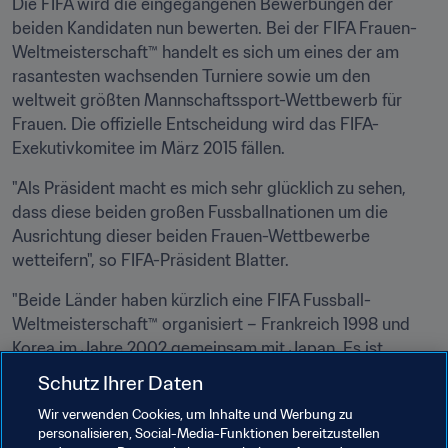
Die FIFA wird die eingegangenen Bewerbungen der 
beiden Kandidaten nun bewerten. Bei der FIFA Frauen-
Weltmeisterschaft™ handelt es sich um eines der am 
rasantesten wachsenden Turniere sowie um den 
weltweit größten Mannschaftssport-Wettbewerb für 
Frauen. Die offizielle Entscheidung wird das FIFA-
Exekutivkomitee im März 2015 fällen.
"Als Präsident macht es mich sehr glücklich zu sehen, 
dass diese beiden großen Fussballnationen um die 
Ausrichtung dieser beiden Frauen-Wettbewerbe 
wetteifern", so FIFA-Präsident Blatter.
"Beide Länder haben kürzlich eine FIFA Fussball-
Weltmeisterschaft™ organisiert – Frankreich 1998 und 
Korea im Jahre 2002 gemeinsam mit Japan. Es ist 
wirklich schön zu sehen, dass beide ihr Interesse nun 
Schutz Ihrer Daten
Frauenturnieren zuwenden. Ich habe den Frauenfussball 
Wir verwenden Cookies, um Inhalte und Werbung zu
immer unterstützt und bin daher wirklich froh über diese 
personalisieren, Social-Media-Funktionen bereitzustellen
Entwicklung. Ich wünsche natürlich beiden Ländern viel 