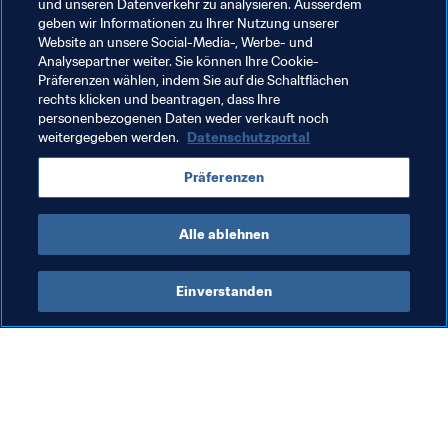
und unseren Datenverkehr zu analysieren. Ausserdem
Erfolg und bin fest überzeugt davon, dass beide 
geben wir Informationen zu Ihrer Nutzung unserer
fantastische Ausrichter wären."
Website an unsere Social-Media-, Werbe- und
Analysepartner weiter. Sie können Ihre Cookie-
Präferenzen wählen, indem Sie auf die Schaltflächen
rechts klicken und beantragen, dass Ihre
Verwandte Themen
personenbezogenen Daten weder verkauft noch
weitergegeben werden.
Datenschutzportal
FIFA Frauen-Weltmeisterschaft Kanada 2015
Präferenzen
France
Korea Republic
AFC
UEFA
Alle ablehnen
Einverstanden
Was die FIFA macht
Besuchen Sie auch