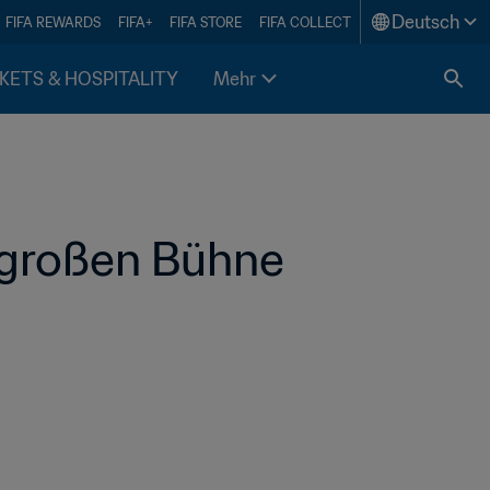
Deutsch
FIFA REWARDS
FIFA+
FIFA STORE
FIFA COLLECT
KETS & HOSPITALITY
Mehr
r großen Bühne