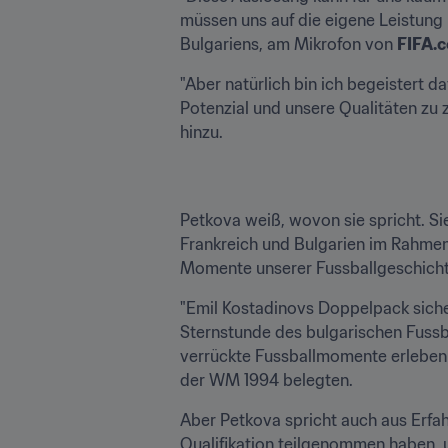
müssen uns auf die eigene Leistung k
Bulgariens, am Mikrofon von 
FIFA.
"Aber natürlich bin ich begeistert d
Potenzial und unsere Qualitäten zu z
hinzu.
Petkova weiß, wovon sie spricht. S
Frankreich und Bulgarien im Rahmen 
Momente unserer Fussballgeschichte"
"Emil Kostadinovs Doppelpack sicher
Sternstunde des bulgarischen Fussba
verrückte Fussballmomente erleben du
der WM 1994 belegten.
Aber Petkova spricht auch aus Erfah
Qualifikation teilgenommen haben, u