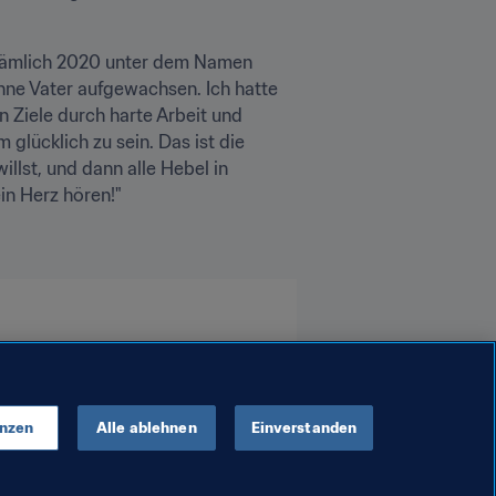
Doch es existiert auch eine längere Version ihrer persönlichen Fussballgeschichte. Petkova hat nämlich 2020 unter dem Namen 
ohne Vater aufgewachsen. Ich hatte 
 Ziele durch harte Arbeit und 
glücklich zu sein. Das ist die 
lst, und dann alle Hebel in 
in Herz hören!"
enzen
Alle ablehnen
Einverstanden