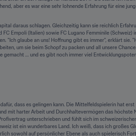
nd, aber es war eine sehr lohnende Erfahrung für eine junge 
ital daraus schlagen. Gleichzeitig kann sie reichlich Erfahr
d FC Empoli (Italien) sowie FC Lugano Femminile (Schweiz) i
. "Ich glaube an uns! Hoffnung gibt es immer", erklärt sie. "H
beiten, um sie beim Schopf zu packen und all unsere Chancen
e gemacht ... und es gibt noch immer viel Entwicklungspotenz
afür, dass es gelingen kann. Die Mittelfeldspielerin hat erst 
d mit harter Arbeit und Durchhaltevermögen das höchste Niv
Profivertrag unterschrieben und fühlt sich im schweizerischen
weiz ist ein wunderbares Land. Ich weiß, dass ich großes Glü
lich sowohl auf persönlicher Ebene als auch spielerisch Forts