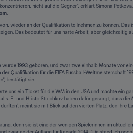
onzentrieren, nicht auf die Gegner", erklärt Simona Petkova, o
com
.
avon, wieder an der Qualifikation teilnehmen zu können. Das is
eigen. Das bedeutet für uns harte Arbeit, aber gleichzeitig au
ie wurde 1993 geboren, und zwar zweieinhalb Monate vor ein
der Qualifikation für die FIFA Fussball-Weltmeisterschaft 19
, bestätigt sie.
te uns ein Ticket für die WM in den USA und machte ein ganz
lls. Er und Hristo Stoichkov haben dafür gesorgt, dass die
rften", meint sie mit Blick auf den vierten Platz, den ihre 
rung, denn sie ist eine der wenigen Spielerinnen im aktuelle
nd zwar an der Auflage für Kanada 2014. "Da stand ich noch 