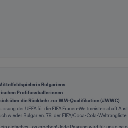
Mittelfeldspielerin Bulgariens
rischen Profifussballerinnen
 sich über die Rückkehr zur WM-Qualifikation (#WWC)
slosung der UEFA für die FIFA Frauen-Weltmeisterschaft Austr
uch wieder Bulgarien, 78. der FIFA/Coca-Cola-Weltrangliste 
ein einfaches Los ergeben! Jede Paarung wird für uns eine e