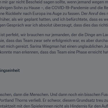
 mir gar nicht Bescheid sagen sollte, wenn jemand wegen mir 
ährigen Sohn zu Hause –, die COVID-19-Pandemie und die R
ne Rückkehr nach Europa ins Auge zu fassen. Der Anruf des 
üher, als wir geplant hatten, und ich befürchtete, dass es w
en Gespräch war ich absolut überzeugt, dass dies das richt
st perfekt, wir brauchen nur jemanden, der die Dinge am Laufe
ie, dass das Team zwar sehr erfolgreich war, es aber durcha
hat mich gereizt. Sarina Wiegman hat einen unglaublichen Jo
onnte man erkennen, dass das Team eine Phase erreicht hatte
schen, dann die Menschen. Und dann noch ein bisschen Fussb
e Portland Thorns verließ. Er schwor, diesem Grundsatz treu z
ontaktzeit mit den Spielerinnen nicht als Hindernis für den Au