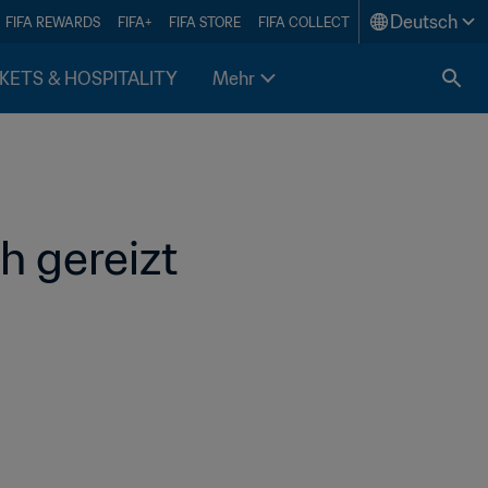
Deutsch
FIFA REWARDS
FIFA+
FIFA STORE
FIFA COLLECT
KETS & HOSPITALITY
Mehr
h gereizt