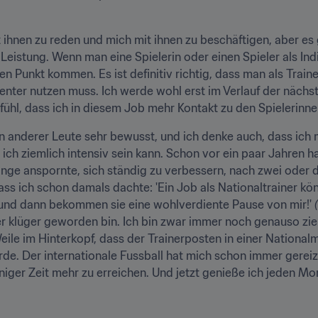
 ihnen zu reden und mich mit ihnen zu beschäftigen, aber es 
 Leistung. Wenn man eine Spielerin oder einen Spieler als Ind
en Punkt kommen. Es ist definitiv richtig, dass man als Traine
ienter nutzen muss. Ich werde wohl erst im Verlauf der nächs
ühl, dass ich in diesem Job mehr Kontakt zu den Spielerinne
n anderer Leute sehr bewusst, und ich denke auch, dass ich m
ich ziemlich intensiv sein kann. Schon vor ein paar Jahren hab
linge anspornte, sich ständig zu verbessern, nach zwei oder d
ass ich schon damals dachte: 'Ein Job als Nationaltrainer kön
 und dann bekommen sie eine wohlverdiente Pause von mir!' 
her klüger geworden bin. Ich bin zwar immer noch genauso zie
eile im Hinterkopf, dass der Trainerposten in einer National
e. Der internationale Fussball hat mich schon immer gereiz
niger Zeit mehr zu erreichen. Und jetzt genieße ich jeden Mo