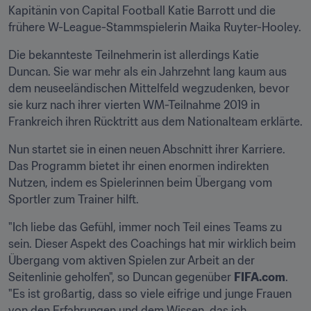
Kapitänin von Capital Football Katie Barrott und die 
frühere W-League-Stammspielerin Maika Ruyter-Hooley.
Die bekannteste Teilnehmerin ist allerdings Katie 
Duncan. Sie war mehr als ein Jahrzehnt lang kaum aus 
dem neuseeländischen Mittelfeld wegzudenken, bevor 
sie kurz nach ihrer vierten WM-Teilnahme 2019 in 
Frankreich ihren Rücktritt aus dem Nationalteam erklärte.
Nun startet sie in einen neuen Abschnitt ihrer Karriere. 
Das Programm bietet ihr einen enormen indirekten 
Nutzen, indem es Spielerinnen beim Übergang vom 
Sportler zum Trainer hilft.
"Ich liebe das Gefühl, immer noch Teil eines Teams zu 
sein. Dieser Aspekt des Coachings hat mir wirklich beim 
Übergang vom aktiven Spielen zur Arbeit an der 
Seitenlinie geholfen", so Duncan gegenüber 
FIFA.com
. 
"Es ist großartig, dass so viele eifrige und junge Frauen 
von den Erfahrungen und dem Wissen, das ich 