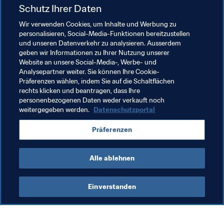
es gibt den echten Willen, mehr Trainerinnen im Fussball 
Schutz Ihrer Daten
zu haben. Wir sehen darin die Gelegenheit, einige 
Wir verwenden Cookies, um Inhalte und Werbung zu
wichtige Führungskräfte zu entwickeln, die dann die 
personalisieren, Social-Media-Funktionen bereitzustellen
nächste Generation von Frauen ausbilden, betreuen und 
und unseren Datenverkehr zu analysieren. Ausserdem
inspirieren können, ebenfalls Trainerinnen zu werden."
geben wir Informationen zu Ihrer Nutzung unserer
Website an unsere Social-Media-, Werbe- und
Analysepartner weiter. Sie können Ihre Cookie-
Verwandte Themen
Präferenzen wählen, indem Sie auf die Schaltflächen
rechts klicken und beantragen, dass Ihre
personenbezogenen Daten weder verkauft noch
FIFA Frauen-Weltmeisterschaft Australien & 
weitergegeben werden.
Datenschutzportal
Neuseeland 2023™
Präferenzen
New Zealand
Alle ablehnen
Einverstanden