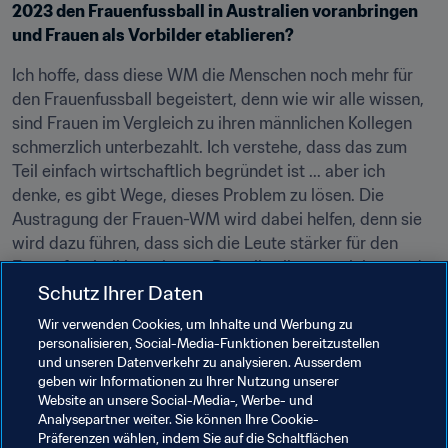
2023 den Frauenfussball in Australien voranbringen 
und Frauen als Vorbilder etablieren?
Ich hoffe, dass diese WM die Menschen noch mehr für 
den Frauenfussball begeistert, denn wie wir alle wissen, 
sind Frauen im Vergleich zu ihren männlichen Kollegen 
schmerzlich unterbezahlt. Ich verstehe, dass das zum 
Teil einfach wirtschaftlich begründet ist ... aber ich 
denke, es gibt Wege, dieses Problem zu lösen. Die 
Austragung der Frauen-WM wird dabei helfen, denn sie 
wird dazu führen, dass sich die Leute stärker für den 
Frauenfussball begeistern. Das alles live zu erleben und 
Schutz Ihrer Daten
die Farben und den Trubel einer Weltmeisterschaft zu 
haben, wird bestimmt ein großer Vorteil sein.
Wir verwenden Cookies, um Inhalte und Werbung zu
personalisieren, Social-Media-Funktionen bereitzustellen
und unseren Datenverkehr zu analysieren. Ausserdem
geben wir Informationen zu Ihrer Nutzung unserer
Website an unsere Social-Media-, Werbe- und
Analysepartner weiter. Sie können Ihre Cookie-
Verwandte Themen
Präferenzen wählen, indem Sie auf die Schaltflächen