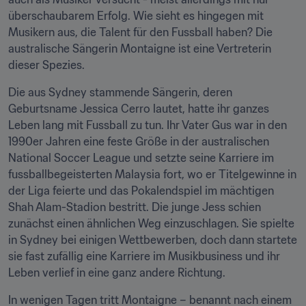
überschaubarem Erfolg. Wie sieht es hingegen mit 
Musikern aus, die Talent für den Fussball haben? Die 
australische Sängerin Montaigne ist eine Vertreterin 
dieser Spezies.
Die aus Sydney stammende Sängerin, deren 
Geburtsname Jessica Cerro lautet, hatte ihr ganzes 
Leben lang mit Fussball zu tun. Ihr Vater Gus war in den 
1990er Jahren eine feste Größe in der australischen 
National Soccer League und setzte seine Karriere im 
fussballbegeisterten Malaysia fort, wo er Titelgewinne in 
der Liga feierte und das Pokalendspiel im mächtigen 
Shah Alam-Stadion bestritt. Die junge Jess schien 
zunächst einen ähnlichen Weg einzuschlagen. Sie spielte 
in Sydney bei einigen Wettbewerben, doch dann startete 
sie fast zufällig eine Karriere im Musikbusiness und ihr 
Leben verlief in eine ganz andere Richtung.
In wenigen Tagen tritt Montaigne – benannt nach einem 