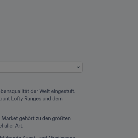
bensqualität der Welt eingestuft. 
Mount Lofty Ranges und dem 
l Market gehört zu den größten 
 aller Art.
e blühende Kunst- und Musikszene 