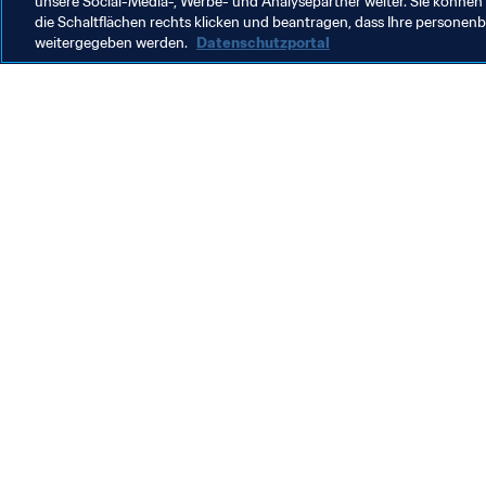
unsere Social-Media-, Werbe- und Analysepartner weiter. Sie können 
die Schaltflächen rechts klicken und beantragen, dass Ihre persone
weitergegeben werden.
Datenschutzportal
Was die FIFA macht
Besuch
Legal
Alle Na
Transfersystem
Bericht
Frauenfussball
FIFA-Sti
Fussballförderung
FIFA Mu
Innovation
Stellen 
Talentförderung
Organisation von Turnieren
Nachhaltigkeit
Menschenrechte und Antidiskriminierung
Gesundheit und Medizin