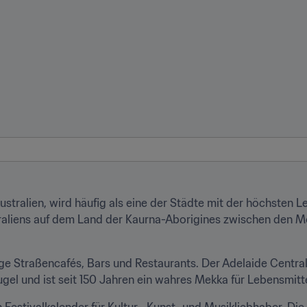
tralien, wird häufig als eine der Städte mit der höchsten Le
traliens auf dem Land der Kaurna-Aborigines zwischen den 
lige Straßencafés, Bars und Restaurants. Der Adelaide Centra
l und ist seit 150 Jahren ein wahres Mekka für Lebensmittel
Festivalkalender für Kultur-, Kunst- und Musikliebhaber. Di