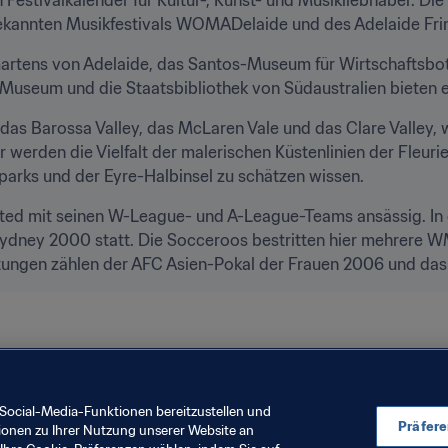
ekannten Musikfestivals WOMADelaide und des Adelaide Frin
rtens von Adelaide, das Santos-Museum für Wirtschaftsbotan
 Museum und die Staatsbibliothek von Südaustralien bieten e
 das Barossa Valley, das McLaren Vale und das Clare Valley, 
werden die Vielfalt der malerischen Küstenlinien der Fleurie
parks und der Eyre-Halbinsel zu schätzen wissen.
nited mit seinen W-League- und A-League-Teams ansässig. In d
ydney 2000 statt. Die Socceroos bestritten hier mehrere WM-
ungen zählen der AFC Asien-Pokal der Frauen 2006 und das 
stralien & Neuseeland 2023™
Social-Media-Funktionen bereitzustellen und
Präfer
ionen zu Ihrer Nutzung unserer Website an