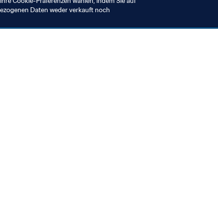
Ihre Cookie-Präferenzen wählen, indem Sie auf
nbezogenen Daten weder verkauft noch
en Sie auch
chrichten und Themen
e und Dokumente
ftung
seum
& Karriere