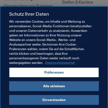
Stellen & Karriere
Organisation von Turnieren
Nachhaltigkeit
Schutz Ihrer Daten
Menschenrechte und 
Wir verwenden Cookies, um Inhalte und Werbung zu
Antidiskriminierung
personalisieren, Social-Media-Funktionen bereitzustellen
und unseren Datenverkehr zu analysieren. Ausserdem
Gesundheit und Medizin
geben wir Informationen zu Ihrer Nutzung unserer
Bildungsinitiativen
Website an unsere Social-Media-, Werbe- und
Analysepartner weiter. Sie können Ihre Cookie-
Präferenzen wählen, indem Sie auf die Schaltflächen
rechts klicken und beantragen, dass Ihre
personenbezogenen Daten weder verkauft noch
weitergegeben werden.
Datenschutzportal
Präferenzen
Alle ablehnen
NUTZUNGSBEDINGUNGEN
FIFA-DATENSCHUTZPORTAL
DOWNLOADS
COOKIE-EINSTELLUNGEN
Urheberrechte © 1994–2025 FIFA. Alle Rechte vorbehalten.
Einverstanden
Cookie Settings