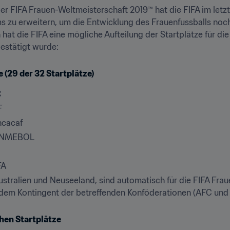
 FIFA Frauen-Weltmeisterschaft 2019™ hat die FIFA im letzt
 zu erweitern, um die Entwicklung des Frauenfussballs noch s
at die FIFA eine mögliche Aufteilung der Startplätze für die 
estätigt wurde:
 (29 der 32 Startplätze)
C
F
ncacaf
 CONMEBOL
FA
stralien und Neuseeland, sind automatisch für die FIFA Fra
en dem Kontingent der betreffenden Konföderationen (AFC und
chen Startplätze