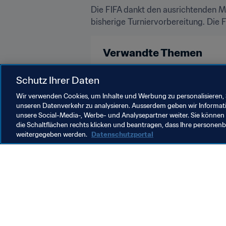
Die FIFA dankt den ausrichtenden M
bisherige Turniervorbereitung. Die 
Verwandte Themen
FIFA Frauen-Weltmeisterschaft Au
Schutz Ihrer Daten
Wir verwenden Cookies, um Inhalte und Werbung zu personalisieren, 
unseren Datenverkehr zu analysieren. Ausserdem geben wir Informat
unsere Social-Media-, Werbe- und Analysepartner weiter. Sie können 
die Schaltflächen rechts klicken und beantragen, dass Ihre persone
weitergegeben werden.
Datenschutzportal
Was die FIFA macht
Besuch
Legal
Alle Na
Transfersystem
Bericht