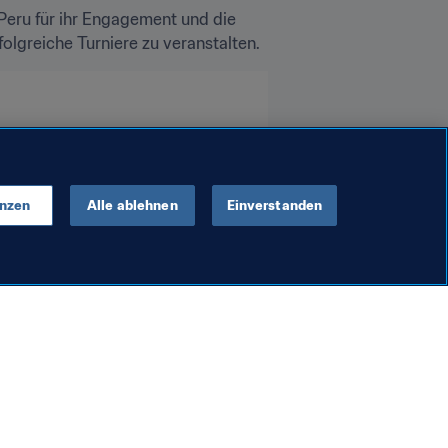
eru für ihr Engagement und die 
olgreiche Turniere zu veranstalten.
aland
Peru
enzen
Alle ablehnen
Einverstanden