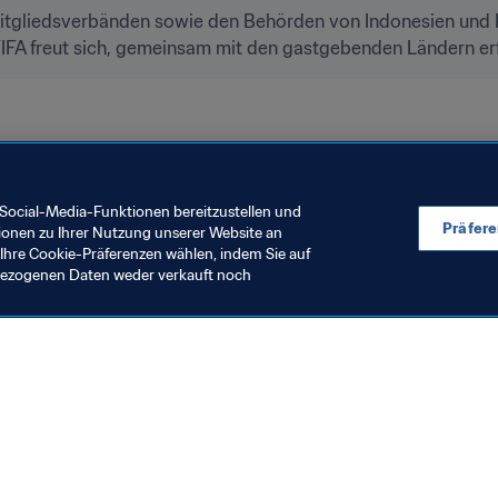
itgliedsverbänden sowie den Behörden von Indonesien und P
FIFA freut sich, gemeinsam mit den gastgebenden Ländern erf
stralien & Neuseeland 2023™
Australia
Indonesia
New Ze
Social-Media-Funktionen bereitzustellen und
Präfer
ionen zu Ihrer Nutzung unserer Website an
Ihre Cookie-Präferenzen wählen, indem Sie auf
nbezogenen Daten weder verkauft noch
en Sie auch
chrichten und Themen
e und Dokumente