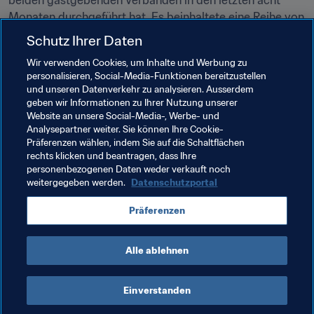
beiden gastgebenden Verbänden in den letzten acht 
Monaten durchgeführt hat. Es beinhaltete eine Reihe von 
virtuellen Seminaren und Einzelseminaren mit allen 
Schutz Ihrer Daten
Bewerberstädten und -stadien sowie eine vertiefte 
Wir verwenden Cookies, um Inhalte und Werbung zu
Analyse der Infrastruktur und Einrichtungen in den 
personalisieren, Social-Media-Funktionen bereitzustellen
Spielorten und Stadien, der Trainingsanlagen und der 
und unseren Datenverkehr zu analysieren. Ausserdem
Unterkünfte.
geben wir Informationen zu Ihrer Nutzung unserer
Website an unsere Social-Media-, Werbe- und
Analysepartner weiter. Sie können Ihre Cookie-
Verwandte Themen
Präferenzen wählen, indem Sie auf die Schaltflächen
rechts klicken und beantragen, dass Ihre
personenbezogenen Daten weder verkauft noch
FIFA Frauen-Weltmeisterschaft Australien & 
weitergegeben werden.
Datenschutzportal
Neuseeland 2023™
Präferenzen
Australia
New Zealand
Alle ablehnen
Einverstanden