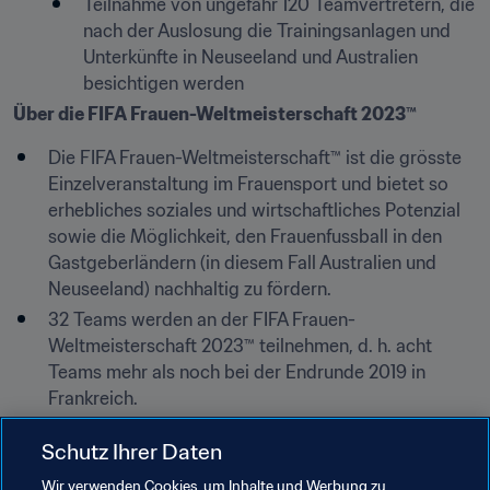
Teilnahme von ungefähr 120 Teamvertretern, die 
nach der Auslosung die Trainingsanlagen und 
Unterkünfte in Neuseeland und Australien 
besichtigen werden
Über die FIFA Frauen-Weltmeisterschaft 2023™
Die FIFA Frauen-Weltmeisterschaft™ ist die grösste 
Einzelveranstaltung im Frauensport und bietet so 
erhebliches soziales und wirtschaftliches Potenzial 
sowie die Möglichkeit, den Frauenfussball in den 
Gastgeberländern (in diesem Fall Australien und 
Neuseeland) nachhaltig zu fördern.
32 Teams werden an der FIFA Frauen-
Weltmeisterschaft 2023™ teilnehmen, d. h. acht 
Teams mehr als noch bei der Endrunde 2019 in 
Frankreich.
Neun Teams (VR China, Japan, Republik Korea, die 
Schutz Ihrer Daten
Philippinen und Vietnam aus Asien sowie Frankreich, 
Spanien, Schweden und Dänemark aus Europa) sind 
Wir verwenden Cookies, um Inhalte und Werbung zu