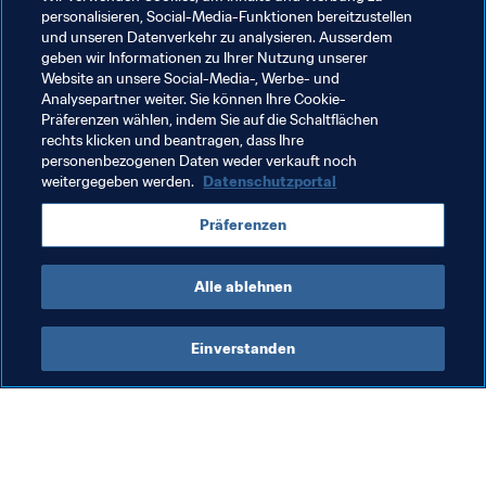
neben den beiden Gastgebern Australien und 
personalisieren, Social-Media-Funktionen bereitzustellen
und unseren Datenverkehr zu analysieren. Ausserdem
Neuseeland bereits qualifiziert.
geben wir Informationen zu Ihrer Nutzung unserer
Hier
 ist der vollständige Spielplan für die FIFA Frauen-
Website an unsere Social-Media-, Werbe- und
Weltmeisterschaft 2023™.
Analysepartner weiter. Sie können Ihre Cookie-
Präferenzen wählen, indem Sie auf die Schaltflächen
rechts klicken und beantragen, dass Ihre
Verwandte Themen
personenbezogenen Daten weder verkauft noch
weitergegeben werden.
Datenschutzportal
FIFA Frauen-Weltmeisterschaft Australien & 
Präferenzen
Neuseeland 2023™
Alle ablehnen
Einverstanden
Was die FIFA macht
Besuchen Sie auch