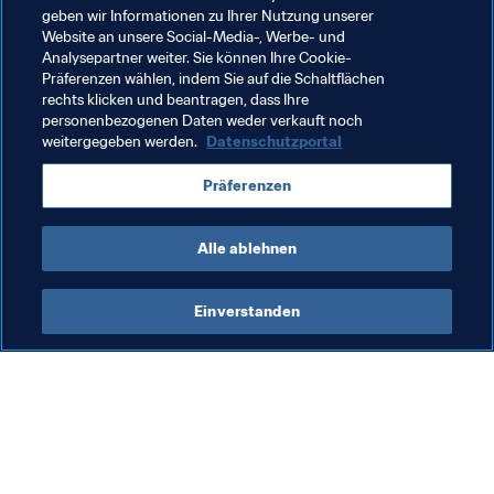
Spielerinnen weit genug sind, um unsere Ziele bei den 
geben wir Informationen zu Ihrer Nutzung unserer
Website an unsere Social-Media-, Werbe- und
Olympischen Spielen zu erreichen."
Analysepartner weiter. Sie können Ihre Cookie-
Präferenzen wählen, indem Sie auf die Schaltflächen
Kanadas Cheftrainerin Beverly Priestman
rechts klicken und beantragen, dass Ihre
personenbezogenen Daten weder verkauft noch
weitergegeben werden.
Datenschutzportal
Verwandte Themen
Präferenzen
USA
Argentina
Brazil
Canada
Alle ablehnen
Einverstanden
Was die FIFA macht
Besuchen Sie auch
Legal
Alle Nachrichten und 