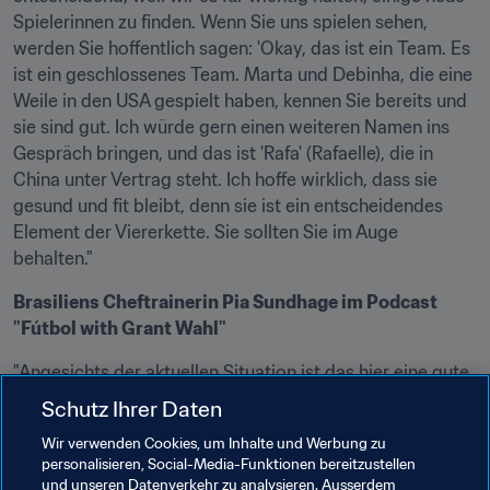
Spielerinnen zu finden. Wenn Sie uns spielen sehen, 
werden Sie hoffentlich sagen: 'Okay, das ist ein Team. Es 
ist ein geschlossenes Team. Marta und Debinha, die eine 
Weile in den USA gespielt haben, kennen Sie bereits und 
sie sind gut. Ich würde gern einen weiteren Namen ins 
Gespräch bringen, und das ist 'Rafa' (Rafaelle), die in 
China unter Vertrag steht. Ich hoffe wirklich, dass sie 
gesund und fit bleibt, denn sie ist ein entscheidendes 
Element der Viererkette. Sie sollten Sie im Auge 
behalten."
Brasiliens Cheftrainerin Pia Sundhage im Podcast 
"Fútbol with Grant Wahl"
"Angesichts der aktuellen Situation ist das hier eine gute 
Chance für Spielerinnen, sich zu profilieren und zu 
Schutz Ihrer Daten
zeigen, dass sie auf olympischem Niveau mithalten 
Wir verwenden Cookies, um Inhalte und Werbung zu
können. Wir werden das Turnier nutzen, um den 
personalisieren, Social-Media-Funktionen bereitzustellen
Spielerinnenpool zu bewerten und zu schauen, ob die 
und unseren Datenverkehr zu analysieren. Ausserdem