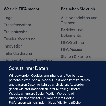
Was die FIFA macht
Besuchen Sie auch
Legal
Alle Nachrichten und 
Themen
Transfersystem
Berichte und 
Frauenfussball
Dokumente
Fussballförderung
FIFA-Stiftung
Innovation
FIFA Museum
Talentförderung
Stellen & Karriere
Organisation von Turnieren
Nachhaltigkeit
Schutz Ihrer Daten
Menschenrechte und 
Wir verwenden Cookies, um Inhalte und Werbung zu
Antidiskriminierung
personalisieren, Social-Media-Funktionen bereitzustellen
und unseren Datenverkehr zu analysieren. Ausserdem
Gesundheit und Medizin
geben wir Informationen zu Ihrer Nutzung unserer
Bildungsinitiativen
Website an unsere Social-Media-, Werbe- und
Analysepartner weiter. Sie können Ihre Cookie-
Präferenzen wählen, indem Sie auf die Schaltflächen