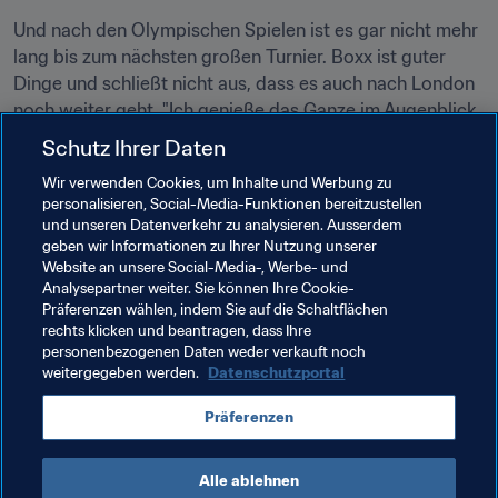
Und nach den Olympischen Spielen ist es gar nicht mehr 
lang bis zum nächsten großen Turnier. Boxx ist guter 
Dinge und schließt nicht aus, dass es auch nach London 
noch weiter geht. "Ich genieße das Ganze im Augenblick 
einfach. Ich fühle mich körperlich noch immer sehr fit."
Schutz Ihrer Daten
"Eine Zeit lang habe ich gedacht: 'Nach der Olympiade, 
Wir verwenden Cookies, um Inhalte und Werbung zu
personalisieren, Social-Media-Funktionen bereitzustellen
werde ich wohl die Nase voll haben', aber die Zeit ist 
und unseren Datenverkehr zu analysieren. Ausserdem
vergangen, und jetzt habe ich einfach so viel Spaß daran, 
geben wir Informationen zu Ihrer Nutzung unserer
auf diesem Niveau zu spielen. Ich bin jetzt schon so 
Website an unsere Social-Media-, Werbe- und
lange dabei und habe im Fussball so viele denkwürdige 
Analysepartner weiter. Sie können Ihre Cookie-
Präferenzen wählen, indem Sie auf die Schaltflächen
und fantastische Erfahrungen gemacht."
rechts klicken und beantragen, dass Ihre
personenbezogenen Daten weder verkauft noch
weitergegeben werden.
Datenschutzportal
Verwandte Themen
Präferenzen
USA
Concacaf
Alle ablehnen