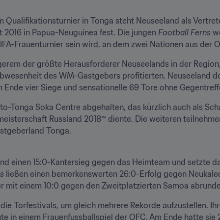
 Qualifikationsturnier in Tonga steht Neuseeland als Vertr
 2016 in Papua-Neuguinea fest. Die jungen 
Football Ferns
 w
 FIFA-Frauenturnier sein wird, an dem zwei Nationen aus de
gerem der größte Herausforderer Neuseelands in der Region,
 Abwesenheit des WM-Gastgebers profitierten. Neuseeland domi
 Ende vier Siege und sensationelle 69 Tore ohne Gegentreff
to-Tonga Soka Centre abgehalten, das kürzlich auch als Sch
ltmeisterschaft Russland 2018™ diente. Die weiteren teilne
stgeberland Tonga.
land einen 15:0-Kantersieg gegen das Heimteam und setzte da
is
 ließen einen bemerkenswerten 26:0-Erfolg gegen Neukaled
ier mit einem 10:0 gegen den Zweitplatzierten Samoa abrunde
ie Torfestivals, um gleich mehrere Rekorde aufzustellen. Ih
te in einem Frauenfussballspiel der OFC. Am Ende hatte sie 2