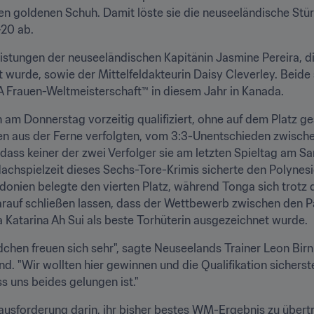
n goldenen Schuh. Damit löste sie die neuseeländische Stür
-20 ab.
istungen der neuseeländischen Kapitänin Jasmine Pereira, di
t wurde, sowie der Mittelfeldakteurin Daisy Cleverley. Beide
FA Frauen-Weltmeisterschaft™ in diesem Jahr in Kanada.
m Donnerstag vorzeitig qualifiziert, ohne auf dem Platz ge
en aus der Ferne verfolgten, vom 3:3-Unentschieden zwisc
 dass keiner der zwei Verfolger sie am letzten Spieltag am Sa
Nachspielzeit dieses Sechs-Tore-Krimis sicherte den Polynesie
donien belegte den vierten Platz, während Tonga sich trotz d
rauf schließen lassen, dass der Wettbewerb zwischen den Pa
a Katarina Ah Sui als beste Torhüterin ausgezeichnet wurde.
chen freuen sich sehr", sagte Neuseelands Trainer Leon Birnie
. "Wir wollten hier gewinnen und die Qualifikation sicherste
ss uns beides gelungen ist."
usforderung darin, ihr bisher bestes WM-Ergebnis zu übertre