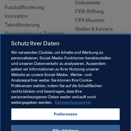
Dokumente
Fussballförderung
FIFA-Stiftung
Innovation
FIFA Museum
Talentförderung
Stellen & Karriere
Organisation von Turnieren
Nachhaltigkeit
Schutz Ihrer Daten
Menschenrechte und 
Wir verwenden Cookies, um Inhalte und Werbung zu
Antidiskriminierung
personalisieren, Social-Media-Funktionen bereitzustellen
und unseren Datenverkehr zu analysieren. Ausserdem
Gesundheit und Medizin
geben wir Informationen zu Ihrer Nutzung unserer
Bildungsinitiativen
Website an unsere Social-Media-, Werbe- und
Analysepartner weiter. Sie können Ihre Cookie-
Präferenzen wählen, indem Sie auf die Schaltflächen
rechts klicken und beantragen, dass Ihre
personenbezogenen Daten weder verkauft noch
weitergegeben werden.
Datenschutzportal
Präferenzen
Alle ablehnen