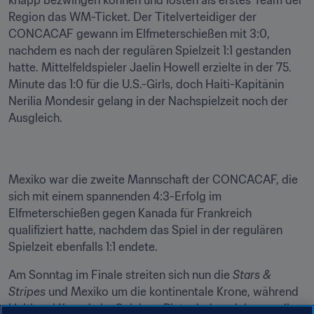
knapp bezwingen können und lösten als erstes Team der 
Region das WM-Ticket. Der Titelverteidiger der 
CONCACAF gewann im Elfmeterschießen mit 3:0, 
nachdem es nach der regulären Spielzeit 1:1 gestanden 
hatte. Mittelfeldspieler Jaelin Howell erzielte in der 75. 
Minute das 1:0 für die U.S.-Girls, doch Haiti-Kapitänin 
Nerilia Mondesir gelang in der Nachspielzeit noch der 
Ausgleich.
Mexiko war die zweite Mannschaft der CONCACAF, die 
sich mit einem spannenden 4:3-Erfolg im 
Elfmeterschießen gegen Kanada für Frankreich 
qualifiziert hatte, nachdem das Spiel in der regulären 
Spielzeit ebenfalls 1:1 endete.
Am Sonntag im Finale streiten sich nun die
 Stars & 
Stripes
 und Mexiko um die kontinentale Krone, während 
Haiti und Kanada im Spiel um Platz drei noch immer die 