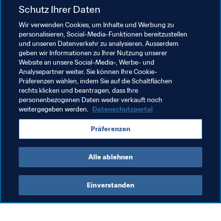
Chance haben, die Qualifikation für die 
Schutz Ihrer Daten
Weltmeisterschaft zu schaffen und sich das letzte Ticket 
Wir verwenden Cookies, um Inhalte und Werbung zu
zu schnappen.
personalisieren, Social-Media-Funktionen bereitzustellen
und unseren Datenverkehr zu analysieren. Ausserdem
geben wir Informationen zu Ihrer Nutzung unserer
Verwandte Themen
Website an unsere Social-Media-, Werbe- und
Analysepartner weiter. Sie können Ihre Cookie-
Präferenzen wählen, indem Sie auf die Schaltflächen
Turniere
rechts klicken und beantragen, dass Ihre
personenbezogenen Daten weder verkauft noch
FIFA U-20-Frauen-Weltmeisterschaft Frankreich 
weitergegeben werden.
Datenschutzportal
2018
Präferenzen
Canada
Haiti
Mexico
USA
Concacaf
Alle ablehnen
Einverstanden