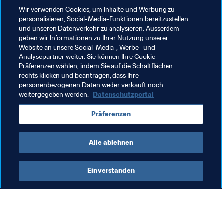
Gruppe B:
Wir verwenden Cookies, um Inhalte und Werbung zu
personalisieren, Social-Media-Funktionen bereitzustellen
Brasilien – England, Dinan-Léhon, 13:30 Uhr (Ortszeit)

und unseren Datenverkehr zu analysieren. Ausserdem
Korea DVR – Mexiko, Dinan-Léhon, 16:30 Uhr (Ortszeit)
geben wir Informationen zu Ihrer Nutzung unserer
Website an unsere Social-Media-, Werbe- und
Analysepartner weiter. Sie können Ihre Cookie-
Verwandte Themen
Präferenzen wählen, indem Sie auf die Schaltflächen
rechts klicken und beantragen, dass Ihre
personenbezogenen Daten weder verkauft noch
Turniere
weitergegeben werden.
Datenschutzportal
FIFA U-20-Frauen-Weltmeisterschaft Frankreich 
Präferenzen
2018
Alle ablehnen
Einverstanden