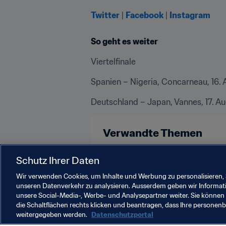
Twitter
 | 
Facebook
 | 
Instagram
So geht es weiter
Viertelfinale
Spanien – Nigeria, Concarneau, 16. A
Deutschland – Japan, Vannes, 17. Aug
Verwandte Themen
Schutz Ihrer Daten
Turniere
FIFA U-20-Frauen-Welt
Wir verwenden Cookies, um Inhalte und Werbung zu personalisieren, 
unseren Datenverkehr zu analysieren. Ausserdem geben wir Informat
unsere Social-Media-, Werbe- und Analysepartner weiter. Sie können 
die Schaltflächen rechts klicken und beantragen, dass Ihre persone
weitergegeben werden.
Datenschutzportal