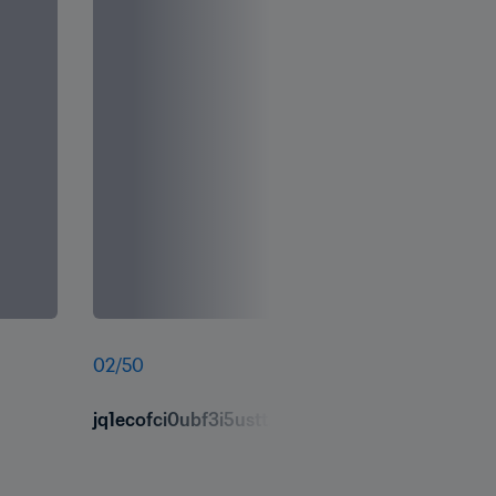
02
/
50
jq1ecofci0ubf3i5ustt.jpg