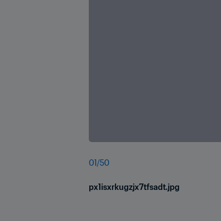
01
/
50
px1isxrkugzjx7tfsadt.jpg