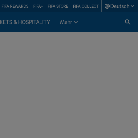
Deutsch
FIFA REWARDS
FIFA+
FIFA STORE
FIFA COLLECT
KETS & HOSPITALITY
Mehr