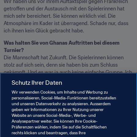
Wir haben uns vor ihrem Auftaktspiel gegen Frankreich 
getroffen und der Austausch mit den Spielerinnen hat 
mich sehr bereichert. Sie können wirklich viel. Die 
Atmosphäre im Kader ist überragend. Schade nur, dass 
ich ihnen kein Glück gebracht habe.
Was halten Sie von Ghanas Auftritten bei diesem 
Turnier?
Die Mannschaft hat Zukunft. Die Spielerinnen können 
stolz auf sich sein, denn sie haben bis zum Schluss 
gekämpft. Und es war ja auch keine einfache Gruppe. Ich 
freue mich, dass es zum Schluss noch einen Sieg gab. 
Schutz Ihrer Daten
Ghana wird gestärkt zurückkommen, vielleicht schon im 
Wir verwenden Cookies, um Inhalte und Werbung zu
kommenden Jahr zur Frauen-Weltmeisterschaft.
personalisieren, Social-Media-Funktionen bereitzustellen
und unseren Datenverkehr zu analysieren. Ausserdem
geben wir Informationen zu Ihrer Nutzung unserer
Website an unsere Social-Media-, Werbe- und
Analysepartner weiter. Sie können Ihre Cookie-
Verwandte Themen
Präferenzen wählen, indem Sie auf die Schaltflächen
rechts klicken und beantragen, dass Ihre