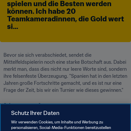
spielen und die Besten werden 
können. Ich habe 20 
Teamkameradinnen, die Gold wert 
si...
Bevor sie sich verabschiedet, sendet die 
Mittelfeldspielerin noch eine starke Botschaft aus. Dabei 
merkt man, dass dies nicht nur leere Worte sind, sondern 
ihre felsenfeste Überzeugung. "Spanien hat in den letzten 
Jahren große Fortschritte gemacht, und es ist nur eine 
Frage der Zeit, bis wir ein Turnier wie dieses gewinnen."
Schon gewusst?
Schutz Ihrer Daten
Die "Rojita" ging als U-19-Europameister 2017 in dieses 
Wir verwenden Cookies, um Inhalte und Werbung zu
Turnier.2018 haben die Jugend-Nationalteams des 
personalisieren, Social-Media-Funktionen bereitzustellen