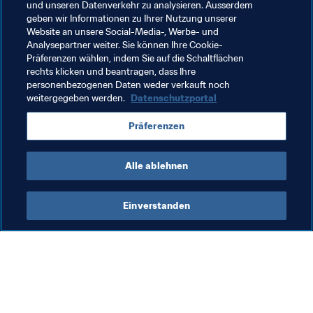
Landes erneut den europäischen Titel gewonnen, und 
und unseren Datenverkehr zu analysieren. Ausserdem
zwar sowohl auf U-19- als auch auf U-17-Ebene.
geben wir Informationen zu Ihrer Nutzung unserer
Website an unsere Social-Media-, Werbe- und
Analysepartner weiter. Sie können Ihre Cookie-
Verwandte Themen
Präferenzen wählen, indem Sie auf die Schaltflächen
rechts klicken und beantragen, dass Ihre
personenbezogenen Daten weder verkauft noch
Turniere
weitergegeben werden.
Datenschutzportal
FIFA U-20-Frauen-Weltmeisterschaft Frankreich 
Präferenzen
2018
Alle ablehnen
Einverstanden
Was die FIFA macht
Besuchen Sie auch