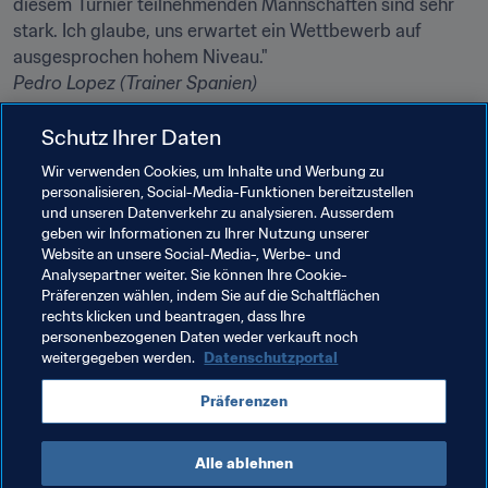
diesem Turnier teilnehmenden Mannschaften sind sehr 
stark. Ich glaube, uns erwartet ein Wettbewerb auf 
Pedro Lopez (Trainer Spanien)
"Wir werden auf gute Mannschaften treffen. Das wird auf 
Schutz Ihrer Daten
jeden Fall eine positive Erfahrung für die Spielerinnen. 
Wir verwenden Cookies, um Inhalte und Werbung zu
Sie können in den drei bevorstehenden Spielen viel 
personalisieren, Social-Media-Funktionen bereitzustellen
und unseren Datenverkehr zu analysieren. Ausserdem
Futoshi Ikeda (Trainer Japan)
geben wir Informationen zu Ihrer Nutzung unserer
Website an unsere Social-Media-, Werbe- und
Analysepartner weiter. Sie können Ihre Cookie-
Verwandte Themen
Präferenzen wählen, indem Sie auf die Schaltflächen
rechts klicken und beantragen, dass Ihre
personenbezogenen Daten weder verkauft noch
Turniere
weitergegeben werden.
Datenschutzportal
FIFA U-20-Frauen-Weltmeisterschaft Frankreich 
Präferenzen
2018
Alle ablehnen