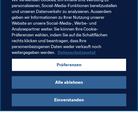
französischen Verband. Bedanken möchte ich mich auch 
personalisieren, Social-Media-Funktionen bereitzustellen
noch einmal ausdrücklich bei der Ligue de Bretagne de 
und unseren Datenverkehr zu analysieren. Ausserdem
Football und der Stadt Vannes.
geben wir Informationen zu Ihrer Nutzung unserer
Website an unsere Social-Media-, Werbe- und
Analysepartner weiter. Sie können Ihre Cookie-
Verwandte Themen
Präferenzen wählen, indem Sie auf die Schaltflächen
rechts klicken und beantragen, dass Ihre
personenbezogenen Daten weder verkauft noch
Turniere
weitergegeben werden.
Datenschutzportal
FIFA U-20-Frauen-Weltmeisterschaft Frankreich 
Präferenzen
2018
Alle ablehnen
Einverstanden
Was die FIFA macht
Besuchen Sie auch