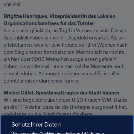
uns viel.
Brigitte Henriques, Vizepräsidentin des Lokalen 
Organisationskomitees für das Turnier
Ich bin sehr glücklich, an Tag 1 in Vannes zu sein. Diesen 
Augenblick haben wir voller Ungeduld erwartet. Als wir 
erlebt haben, was für eine Freude vor drei Wochen nach 
dem Sieg unserer französischen Mannschaft herrschte, 
als hier über 5000 Menschen ausgelassen gefeiert 
haben, da wollten wir nur eines: solche Momente noch 
einmal erleben. Ab morgen können wir es! Es ist alles 
bereit für ein erfolgreiches Turnier.
Michel Gillet, Sportbeauftragter der Stadt Vannes
Wir sind begeistert über diese U-20-Frauen-WM. Danke 
an die FIFA dafür, dass sie die Bretagne ausgewählt hat, 
und danke an die Stadt Vannes für diese 
Weltmeisterschaft. Dank ihr ist Vannes jetzt international 
Schutz Ihrer Daten
präsent. Danke auch Ihnen und danke an den 
Wir verwenden Cookies, um Inhalte und Werbung zu