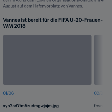
der FIFA und dem Lokalen Organisationskomitee am 4. 
August auf dem Hafenvorplatz von Vannes.
Vannes ist bereit für die FIFA U-20-Frauen-
WM 2018
01
/
06
02
/
06
xyn2ad7tm5zudmgwjajm.jpg
frwnjsxo