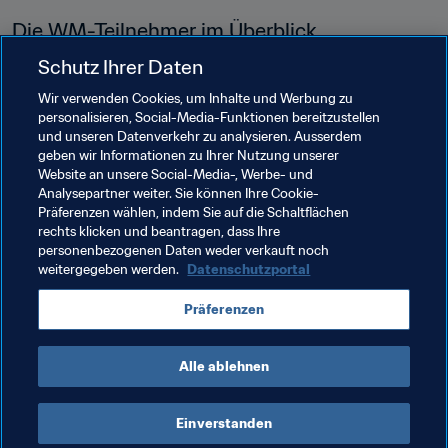
Die WM-Teilnehmer im Überblick
Schutz Ihrer Daten
Mit dem Concacaf-Trio, Titelverteidiger Japan, Korea 
DVR, Korea Republik (alle AFC), Neuseeland (OFC), 
Wir verwenden Cookies, um Inhalte und Werbung zu
personalisieren, Social-Media-Funktionen bereitzustellen
Spanien, Frankreich, Deutschland, Niederlande (alle 
und unseren Datenverkehr zu analysieren. Ausserdem
UEFA) sowie Gastgeber Costa Rica stehen bereits zwölf 
geben wir Informationen zu Ihrer Nutzung unserer
der 16 Teilnehmer für die FIFA U-20-Frauen-
Website an unsere Social-Media-, Werbe- und
Weltmeisterschaft 2022 fest.
Analysepartner weiter. Sie können Ihre Cookie-
Präferenzen wählen, indem Sie auf die Schaltflächen
rechts klicken und beantragen, dass Ihre
Verwandte Themen
personenbezogenen Daten weder verkauft noch
weitergegeben werden.
Datenschutzportal
FIFA U-20-Frauen-Weltmeisterschaft Costa Rica 
Präferenzen
2022™
Alle ablehnen
Einverstanden