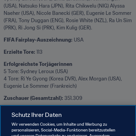
(USA), Natsuko Hara (JPN), Rita Chikwelu (NIG) Alyssa 
Naeher (USA), Nicole Banecki (GER), Eugenie Le Sommer 
(FRA), Tony Duggan (ENG), Rosie White (NZL), Ra Un Sim 
(PRK), Ri Jong Si (PRK), Kim Kulig (GER).
FIFA Fairplay-Auszeichnung:
 USA
Erzielte Tore:
 113
Erfolgreichste Torjägerinnen
5 Tore: Sydney Leroux (USA)

4 Tore: Ri Ye Gyong (Korea DVR), Alex Morgan (USA), 
Eugenie Le Sommer (Frankreich)
Zuschauer (Gesamtzahl):
 351.309
Schutz Ihrer Daten
Verwandte Themen
Wir verwenden Cookies, um Inhalte und Werbung zu
personalisieren, Social-Media-Funktionen bereitzustellen
Concacaf
Argentina
Brazil
Canada
und unseren Datenverkehr zu analysieren. Ausserdem