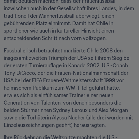
damit deutlich machten, dass der Frauenfussball 
inzwischen auch in der Gesellschaft ihres Landes, in dem 
traditionell der Männerfussball überwiegt, einen 
gebührenden Platz einnimmt. Damit hat Chile in 
sportlicher wie auch in kultureller Hinsicht einen 
entscheidenden Schritt nach vorn vollzogen.
Fussballerisch betrachtet markierte Chile 2008 den 
insgesamt zweiten Triumph der USA seit ihrem Sieg bei 
der ersten Turnierauflage in Kanada 2002. U.S.-Coach 
Tony DiCicco, der die Frauen-Nationalmannschaft der 
USA bei der FIFA Frauen-Weltmeisterschaft 1999 vor 
heimischem Publikum zum WM-Titel geführt hatte, 
erwies sich als einfühlsamer Trainer einer neuen 
Generation von Talenten, von denen besonders die 
beiden Stürmerinnen Sydney Leroux und Alex Morgan 
sowie die Torhüterin Alyssa Naeher (alle drei wurden mit 
Einzelauszeichnungen geehrt) herausragten.
Ihre Rückkehr an die Weltspitze machten die U.S.-