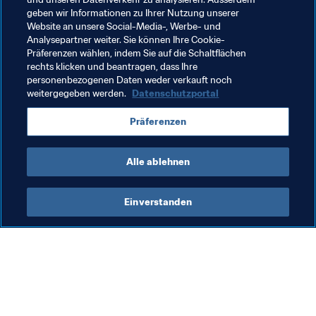
geben wir Informationen zu Ihrer Nutzung unserer
Chile
China PR
Congo DR
England
Website an unsere Social-Media-, Werbe- und
Analysepartner weiter. Sie können Ihre Cookie-
France
Germany
Japan
DPR Korea
Präferenzen wählen, indem Sie auf die Schaltflächen
rechts klicken und beantragen, dass Ihre
Mexico
New Zealand
Nigeria
Norway
personenbezogenen Daten weder verkauft noch
weitergegeben werden.
Datenschutzportal
USA
CAF
AFC
UEFA
OFC
Präferenzen
CONMEBOL
Alle ablehnen
Einverstanden
Was die FIFA macht
Besuchen Sie auch
Legal
Alle Nachrichten und 