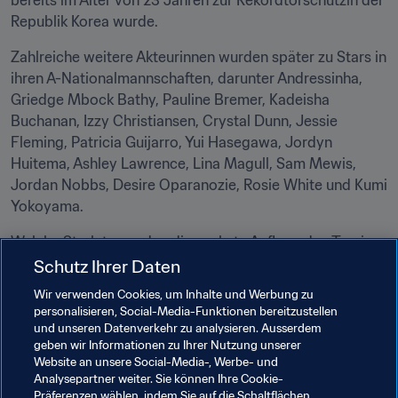
bereits im Alter von 23 Jahren zur Rekordtorschützin der 
Republik Korea wurde.
Zahlreiche weitere Akteurinnen wurden später zu Stars in 
ihren A-Nationalmannschaften, darunter Andressinha, 
Griedge Mbock Bathy, Pauline Bremer, Kadeisha 
Buchanan, Izzy Christiansen, Crystal Dunn, Jessie 
Fleming, Patricia Guijarro, Yui Hasegawa, Jordyn 
Huitema, Ashley Lawrence, Lina Magull, Sam Mewis, 
Jordan Nobbs, Desire Oparanozie, Rosie White und Kumi 
Yokoyama.
Welche Starlets werden die sechste Auflage des Turniers 
im Sturm erobern? Ab nächster Woche werden wir es 
Schutz Ihrer Daten
erleben…
Wir verwenden Cookies, um Inhalte und Werbung zu
personalisieren, Social-Media-Funktionen bereitzustellen
und unseren Datenverkehr zu analysieren. Ausserdem
geben wir Informationen zu Ihrer Nutzung unserer
Website an unsere Social-Media-, Werbe- und
Verwandte Themen
Analysepartner weiter. Sie können Ihre Cookie-
Präferenzen wählen, indem Sie auf die Schaltflächen