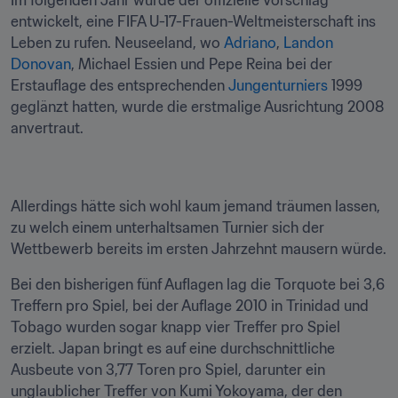
Im folgenden Jahr wurde der offizielle Vorschlag 
entwickelt, eine FIFA U-17-Frauen-Weltmeisterschaft ins 
Leben zu rufen. Neuseeland, wo 
Adriano
, 
Landon 
Donovan
, Michael Essien und Pepe Reina bei der 
Erstauflage des entsprechenden 
Jungenturniers
 1999 
geglänzt hatten, wurde die erstmalige Ausrichtung 2008 
anvertraut.
Allerdings hätte sich wohl kaum jemand träumen lassen, 
zu welch einem unterhaltsamen Turnier sich der 
Wettbewerb bereits im ersten Jahrzehnt mausern würde.
Bei den bisherigen fünf Auflagen lag die Torquote bei 3,6 
Treffern pro Spiel, bei der Auflage 2010 in Trinidad und 
Tobago wurden sogar knapp vier Treffer pro Spiel 
erzielt. Japan bringt es auf eine durchschnittliche 
Ausbeute von 3,77 Toren pro Spiel, darunter ein 
unglaublicher Treffer von Kumi Yokoyama, der den 