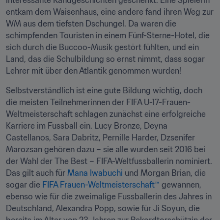
interessante Randgeschichten geschenkt. Eine Spielerin 
entkam dem Waisenhaus, eine andere fand ihren Weg zur 
WM aus dem tiefsten Dschungel. Da waren die 
schimpfenden Touristen in einem Fünf-Sterne-Hotel, die 
sich durch die Buccoo-Musik gestört fühlten, und ein 
Land, das die Schulbildung so ernst nimmt, dass sogar 
Lehrer mit über den Atlantik genommen wurden!
Selbstverständlich ist eine gute Bildung wichtig, doch 
die meisten Teilnehmerinnen der FIFA U-17-Frauen-
Weltmeisterschaft schlagen zunächst eine erfolgreiche 
Karriere im Fussball ein. Lucy Bronze, Deyna 
Castellanos, Sara Dabritz, Pernille Harder, Dzsenifer 
Marozsan gehören dazu – sie alle wurden seit 2016 bei 
der Wahl der The Best – FIFA-Weltfussballerin nominiert. 
Das gilt auch für 
Mana Iwabuchi
 und Morgan Brian, die 
sogar die 
FIFA Frauen-Weltmeisterschaft™
 gewannen, 
ebenso wie für die zweimalige Fussballerin des Jahres in 
Deutschland, Alexandra Popp, sowie für Ji Soyun, die 