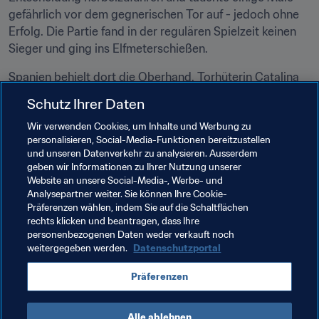
gefährlich vor dem gegnerischen Tor auf - jedoch ohne 
Erfolg. Die Partie fand in der regulären Spielzeit keinen 
Sieger und ging ins Elfmeterschießen.
Spanien behielt dort die Oberhand. Torhüterin Catalina 
Coll konnte drei Schüsse parieren und ebnete damit 
Schutz Ihrer Daten
ihrem Team den Weg zum Erfolg. Nerea Nevado gelang 
Wir verwenden Cookies, um Inhalte und Werbung zu
dann der entscheidende Treffer, der den Europameister 
personalisieren, Social-Media-Funktionen bereitzustellen
ins Halbfinale führte.
und unseren Datenverkehr zu analysieren. Ausserdem
geben wir Informationen zu Ihrer Nutzung unserer
Website an unsere Social-Media-, Werbe- und
Spielerin des Spiels
Analysepartner weiter. Sie können Ihre Cookie-
Präferenzen wählen, indem Sie auf die Schaltflächen
Catalina Coll (Spanien)
rechts klicken und beantragen, dass Ihre
personenbezogenen Daten weder verkauft noch
weitergegeben werden.
Datenschutzportal
Verwandte Themen
Präferenzen
FIFA U-17-Frauen-Weltmeisterschaft Uruguay 2018
Alle ablehnen