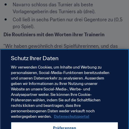
Navarro schloss das Turnier als beste 
Vorlagengeberin des Turniers ab (drei).
Coll ließ in sechs Partien nur drei Gegentore zu (0,5 
pro Spiel).
Die Routiniers mit den Worten ihrer Trainerin
"Wir haben gewöhnlich drei Spielführerinnen, und das 
sind Catalina, Eva und Claudia. Sie entscheiden bei 
Schutz Ihrer Daten
jedem Spiel, wer von ihnen die Kapitänsbinde trägt. Mit 
ihrer Erfahrung leisten sie einen Beitrag dazu, dass das 
Wir verwenden Cookies, um Inhalte und Werbung zu
personalisieren, Social-Media-Funktionen bereitzustellen
Team die Hände nicht in den Schoß legt, stärker wird 
und unseren Datenverkehr zu analysieren. Ausserdem
geben wir Informationen zu Ihrer Nutzung unserer
Toña Is (Trainerin Spaniens und Assistenztrainerin der U-
Website an unsere Social-Media-, Werbe- und
20-Auswahl, die das Finale der U-20-WM 2018 in 
Analysepartner weiter. Sie können Ihre Cookie-
Präferenzen wählen, indem Sie auf die Schaltflächen
Frankreich verlor)
.
rechts klicken und beantragen, dass Ihre
personenbezogenen Daten weder verkauft noch
weitergegeben werden.
Datenschutzportal
Verwandte Themen
Präferenzen