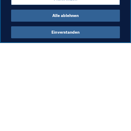
FIFA U-17-Frauen-Weltmeisterschaft Uruguay 2018
Alle ablehnen
Einverstanden
Was die FIFA macht
Besuchen Sie auch
Legal
Alle Nachrichten und 
Themen
Transfersystem
Berichte und 
Frauenfussball
Dokumente
Fussballförderung
FIFA-Stiftung
Innovation
FIFA Museum
Talentförderung
Stellen & Karriere