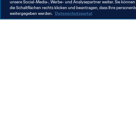
unsere Social-Media-, Werbe- und Analysepartner weiter. Sie können 
die Schaltflächen rechts klicken und beantragen, dass Ihre persone
weitergegeben werden.
Datenschutzportal
Was die FIFA macht
Besuch
Legal
Alle Na
Transfersystem
Bericht
Frauenfussball
FIFA-Sti
Fussballförderung
FIFA Mu
Innovation
Stellen 
Talentförderung
Organisation von Turnieren
Nachhaltigkeit
Menschenrechte und Antidiskriminierung
Gesundheit und Medizin