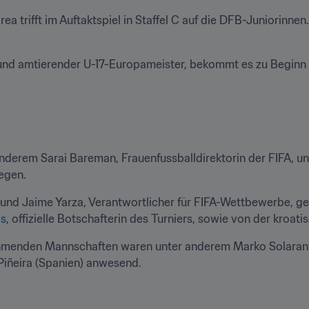
 trifft im Auftaktspiel in Staffel C auf die DFB-Juniorinnen.
und amtierender U-17-Europameister, bekommt es zu Beginn i
nderem Sarai Bareman, Frauenfussballdirektorin der FIFA, un
egen.
d Jaime Yarza, Verantwortlicher für FIFA-Wettbewerbe, gelei
os
, offizielle Botschafterin des Turniers, sowie von der kroa
nehmenden Mannschaften waren unter anderem Marko Solarant
Piñeira (Spanien) anwesend.