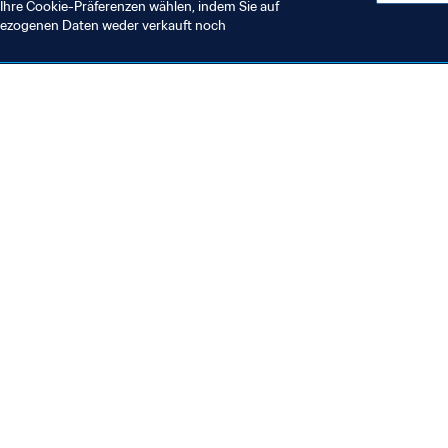
Ihre Cookie-Präferenzen wählen, indem Sie auf
nbezogenen Daten weder verkauft noch
en Sie auch
chrichten und Themen
e und Dokumente
ftung
seum
& Karriere