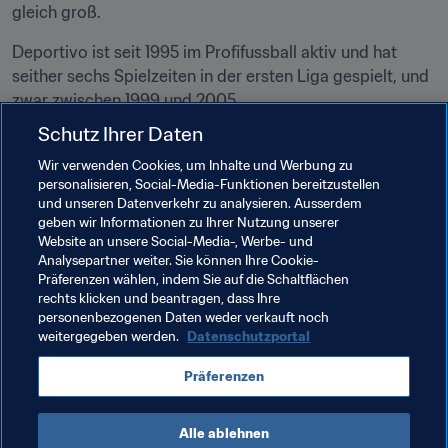
gleich groß.
Deportivo ist seit 1995 im Profifussball aktiv und hat 
seither sechs Spielzeiten in der ersten Liga gespielt, und 
zwar zwischen 1999 und 2005.
Schutz Ihrer Daten
Atenas ist hingegen erst 2002 in den Profifussball 
eingestiegen und war bis heute drei Mal in der höchsten 
Wir verwenden Cookies, um Inhalte und Werbung zu
personalisieren, Social-Media-Funktionen bereitzustellen
Spielklasse aktiv. Dieses Jahr ist dem Team erneut der 
und unseren Datenverkehr zu analysieren. Ausserdem
Aufstieg gelungen, und 2018 wird Atenas als einziger 
geben wir Informationen zu Ihrer Nutzung unserer
Verein aus dem Landesinneren Uruguays in der ersten 
Website an unsere Social-Media-, Werbe- und
Liga spielen. Beide Teams sind bereits über 80 Mal im 
Analysepartner weiter. Sie können Ihre Cookie-
Präferenzen wählen, indem Sie auf die Schaltflächen
Lokalderby gegeneinander angetreten.
rechts klicken und beantragen, dass Ihre
personenbezogenen Daten weder verkauft noch
weitergegeben werden.
Datenschutzportal
Verwandte Themen
Präferenzen
FIFA U-17-Frauen-Weltmeisterschaft Uruguay 2018
Alle ablehnen