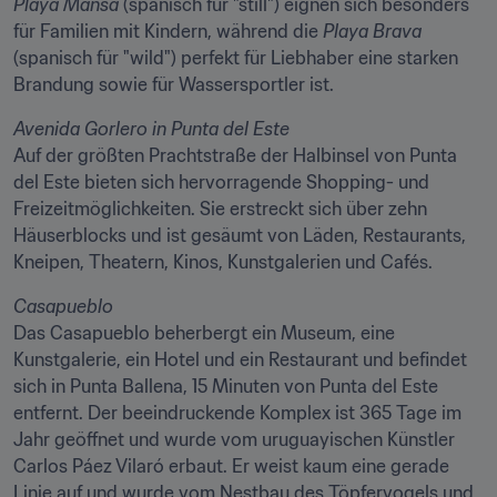
Playa Mansa
 (spanisch für "still") eignen sich besonders 
für Familien mit Kindern, während die 
Playa Brava
(spanisch für "wild") perfekt für Liebhaber eine starken 
Brandung sowie für Wassersportler ist.
Avenida Gorlero in Punta del Este
Auf der größten Prachtstraße der Halbinsel von Punta 
del Este bieten sich hervorragende Shopping- und 
Freizeitmöglichkeiten. Sie erstreckt sich über zehn 
Häuserblocks und ist gesäumt von Läden, Restaurants, 
Kneipen, Theatern, Kinos, Kunstgalerien und Cafés.
Casapueblo
Das Casapueblo beherbergt ein Museum, eine 
Kunstgalerie, ein Hotel und ein Restaurant und befindet 
sich in Punta Ballena, 15 Minuten von Punta del Este 
entfernt. Der beeindruckende Komplex ist 365 Tage im 
Jahr geöffnet und wurde vom uruguayischen Künstler 
Carlos Páez Vilaró erbaut. Er weist kaum eine gerade 
Linie auf und wurde vom Nestbau des Töpfervogels und 