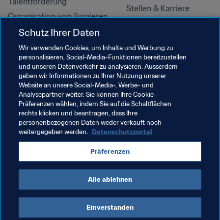
Talentförderung
Stellen & Karriere
Organisation von Turnieren
Nachhaltigkeit
Schutz Ihrer Daten
Menschenrechte und 
Wir verwenden Cookies, um Inhalte und Werbung zu
Antidiskriminierung
personalisieren, Social-Media-Funktionen bereitzustellen
und unseren Datenverkehr zu analysieren. Ausserdem
Gesundheit und Medizin
geben wir Informationen zu Ihrer Nutzung unserer
Bildungsinitiativen
Website an unsere Social-Media-, Werbe- und
Analysepartner weiter. Sie können Ihre Cookie-
Präferenzen wählen, indem Sie auf die Schaltflächen
rechts klicken und beantragen, dass Ihre
personenbezogenen Daten weder verkauft noch
weitergegeben werden.
Datenschutzportal
Präferenzen
Alle ablehnen
NUTZUNGSBEDINGUNGEN
FIFA-DATENSCHUTZPORTAL
DOWNLOADS
COOKIE-EINSTELLUNGEN
Urheberrechte © 1994–2025 FIFA. Alle Rechte vorbehalten.
Einverstanden
Cookie Settings