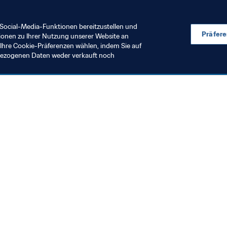
ft Uruguay 2018
Social-Media-Funktionen bereitzustellen und
Präfer
ionen zu Ihrer Nutzung unserer Website an
Ihre Cookie-Präferenzen wählen, indem Sie auf
nbezogenen Daten weder verkauft noch
en Sie auch
chrichten und Themen
e und Dokumente
ftung
seum
& Karriere