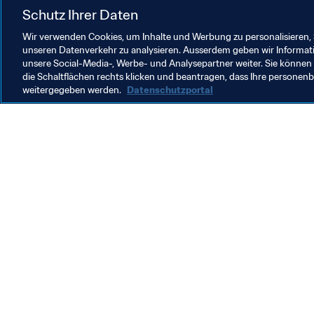
FIFA U-17-Frauen-Weltmeisterscha
Schutz Ihrer Daten
Wir verwenden Cookies, um Inhalte und Werbung zu personalisieren, 
unseren Datenverkehr zu analysieren. Ausserdem geben wir Informat
unsere Social-Media-, Werbe- und Analysepartner weiter. Sie können 
die Schaltflächen rechts klicken und beantragen, dass Ihre persone
weitergegeben werden.
Datenschutzportal
Was die FIFA macht
Besuch
Legal
Alle Na
Transfersystem
Bericht
Frauenfussball
FIFA-Sti
Fussballförderung
FIFA Mu
Innovation
Stellen 
Talentförderung
Organisation von Turnieren