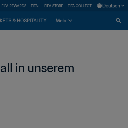
Deutsch
FIFA REWARDS
FIFA+
FIFA STORE
FIFA COLLECT
KETS & HOSPITALITY
Mehr
all in unserem 