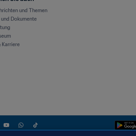
chrichten und Themen
e und Dokumente
ftung
seum
& Karriere