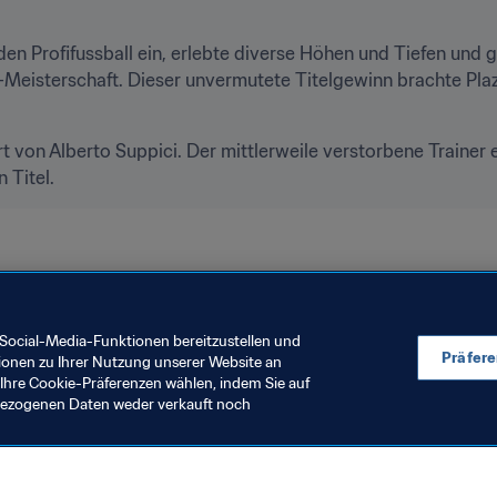
den Profifussball ein, erlebte diverse Höhen und Tiefen und 
-Meisterschaft. Dieser unvermutete Titelgewinn brachte Pla
 von Alberto Suppici. Der mittlerweile verstorbene Trainer e
 Titel.
ft Uruguay 2018
Social-Media-Funktionen bereitzustellen und
Präfer
ionen zu Ihrer Nutzung unserer Website an
Ihre Cookie-Präferenzen wählen, indem Sie auf
nbezogenen Daten weder verkauft noch