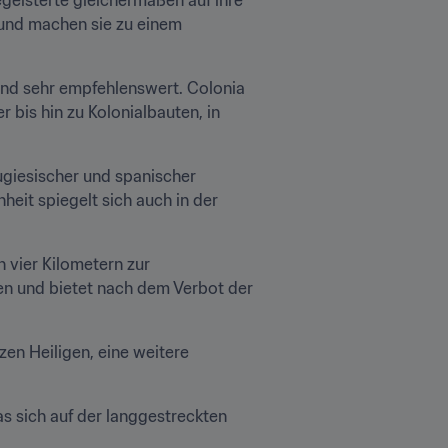
und machen sie zu einem 
nd sehr empfehlenswert. Colonia 
is hin zu Kolonialbauten, in 
iesischer und spanischer 
eit spiegelt sich auch in der 
h vier Kilometern zur 
en und bietet nach dem Verbot der 
en Heiligen, eine weitere 
Unvergesslich sind auch die Sonnenuntergänge über dem Río de la Plata, ein Naturschauspiel, das sich auf der langgestreckten 