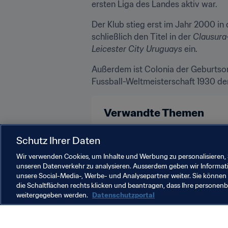
ersten Liga des Landes aktiv war.
Der Klub stieg erst im Jahr 2000 in 
schließlich den Titel in der 
Clausura
Leicester City Uruguays
 ein.
Außerdem ist Colonia der Geburtsort
Fussball-Weltmeisterschaft 1930 den
Verwandte Themen
FIFA U-17-Frauen-Weltmeisterscha
Schutz Ihrer Daten
Wir verwenden Cookies, um Inhalte und Werbung zu personalisieren, 
unseren Datenverkehr zu analysieren. Ausserdem geben wir Informat
unsere Social-Media-, Werbe- und Analysepartner weiter. Sie können 
die Schaltflächen rechts klicken und beantragen, dass Ihre persone
weitergegeben werden.
Datenschutzportal