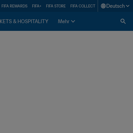
Deutsch
FIFA REWARDS
FIFA+
FIFA STORE
FIFA COLLECT
KETS & HOSPITALITY
Mehr