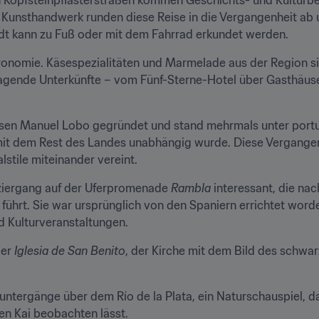
 Kunsthandwerk runden diese Reise in die Vergangenheit ab 
adt kann zu Fuß oder mit dem Fahrrad erkundet werden.
tronomie. Käsespezialitäten und Marmelade aus der Region si
gende Unterkünfte – vom Fünf-Sterne-Hotel über Gasthäuser b
sen Manuel Lobo gegründet und stand mehrmals unter portug
h mit dem Rest des Landes unabhängig wurde. Diese Vergangenh
lstile miteinander vereint.
aziergang auf der Uferpromenade 
Rambla
 interessant, die nac
 führt. Sie war ursprünglich von den Spaniern errichtet word
d Kulturveranstaltungen.
er 
Iglesia de San Benito
, der Kirche mit dem Bild des schwarz
en Kai beobachten lässt.