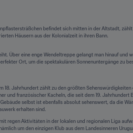
pflastersträßchen befindet sich mitten in der Altstadt, zähl
ierten Häusern aus der Kolonialzeit in ihren Bann.
ht. Über eine enge Wendeltreppe gelangt man hinauf und wi
 perfekter Ort, um die spektakulären Sonnenuntergänge zu be
 18. Jahrhundert zählt zu den größten Sehenswürdigkeiten d
und französischer Kacheln, die seit dem 19. Jahrhundert Be
 Gebäude selbst ist ebenfalls absolut sehenswert, da die Wänd
uwerk erhalten sind.
mit regen Aktivitäten in der lokalen und regionalen Liga aufwa
 nämlich um den einzigen Klub aus dem Landesinneren Uruguays