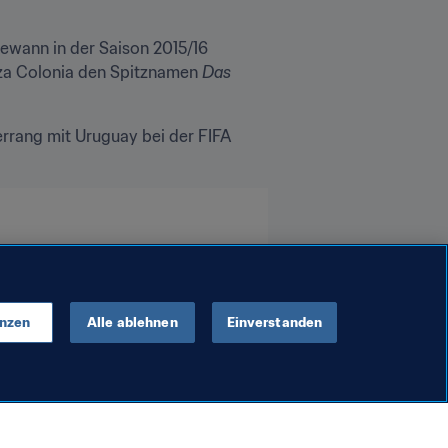
gewann in der Saison 2015/16 
za Colonia den Spitznamen 
Das 
rrang mit Uruguay bei der FIFA 
enzen
Alle ablehnen
Einverstanden