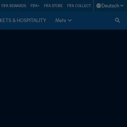
Deutsch
FIFA REWARDS
FIFA+
FIFA STORE
FIFA COLLECT
KETS & HOSPITALITY
Mehr