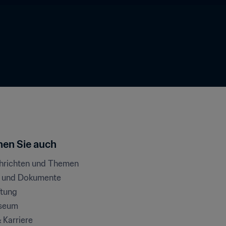
en Sie auch
chrichten und Themen
e und Dokumente
ftung
seum
& Karriere