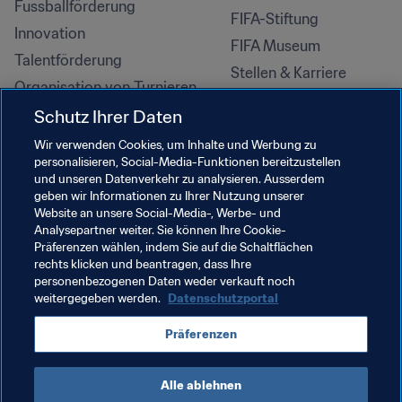
Fussballförderung
FIFA-Stiftung
Innovation
FIFA Museum
Talentförderung
Stellen & Karriere
Organisation von Turnieren
Nachhaltigkeit
Schutz Ihrer Daten
Menschenrechte und 
Wir verwenden Cookies, um Inhalte und Werbung zu
Antidiskriminierung
personalisieren, Social-Media-Funktionen bereitzustellen
und unseren Datenverkehr zu analysieren. Ausserdem
Gesundheit und Medizin
geben wir Informationen zu Ihrer Nutzung unserer
Bildungsinitiativen
Website an unsere Social-Media-, Werbe- und
Analysepartner weiter. Sie können Ihre Cookie-
Präferenzen wählen, indem Sie auf die Schaltflächen
rechts klicken und beantragen, dass Ihre
personenbezogenen Daten weder verkauft noch
weitergegeben werden.
Datenschutzportal
Präferenzen
Alle ablehnen