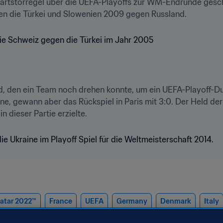
rtstorregel über die UEFA-Playoffs zur WM-Endrunde gescha
en die Türkei und Slowenien 2009 gegen Russland.
, den ein Team noch drehen konnte, um ein UEFA-Playoff-Duel
ine, gewann aber das Rückspiel in Paris mit 3:0. Der Held d
n dieser Partie erzielte.
Katar 2022™
France
UEFA
Germany
Denmark
Italy