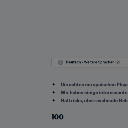
Deutsch
 - Weitere Sprachen (2)
Die achten europäischen Playo
Wir haben einige interessant
Hattricks, überraschende Hel
100