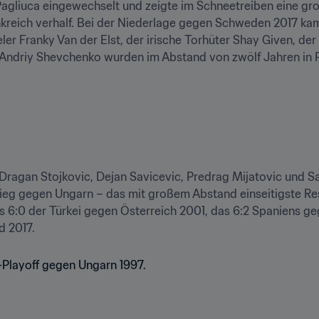
Pagliuca eingewechselt und zeigte im Schneetreiben eine großa
kreich verhalf. Bei der Niederlage gegen Schweden 2017 kam
ler Franky Van der Elst, der irische Torhüter Shay Given, der 
Andriy Shevchenko wurden im Abstand von zwölf Jahren in Pl
, Dragan Stojkovic, Dejan Savicevic, Predrag Mijatovic und Sa
eg gegen Ungarn – das mit großem Abstand einseitigste Resu
 6:0 der Türkei gegen Österreich 2001, das 6:2 Spaniens geg
d 2017.