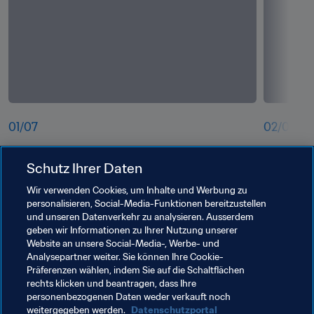
01
/
07
02
/
07
ti0yjftqx2fc76xadakl.jpg
rzllunpum
Schutz Ihrer Daten
Wir verwenden Cookies, um Inhalte und Werbung zu
personalisieren, Social-Media-Funktionen bereitzustellen
und unseren Datenverkehr zu analysieren. Ausserdem
geben wir Informationen zu Ihrer Nutzung unserer
Website an unsere Social-Media-, Werbe- und
Analysepartner weiter. Sie können Ihre Cookie-
Präferenzen wählen, indem Sie auf die Schaltflächen
rechts klicken und beantragen, dass Ihre
personenbezogenen Daten weder verkauft noch
weitergegeben werden.
Datenschutzportal