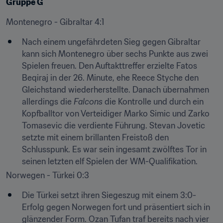
Gruppe G
Montenegro - Gibraltar 4:1
Nach einem ungefährdeten Sieg gegen Gibraltar 
kann sich Montenegro über sechs Punkte aus zwei 
Spielen freuen. Den Auftakttreffer erzielte Fatos 
Beqiraj in der 26. Minute, ehe Reece Styche den 
Gleichstand wiederherstellte. Danach übernahmen 
allerdings die 
Falcons
 die Kontrolle und durch ein 
Kopfballtor von Verteidiger Marko Simic und Zarko 
Tomasevic die verdiente Führung. Stevan Jovetic 
setzte mit einem brillanten Freistoß den 
Schlusspunk. Es war sein ingesamt zwölftes Tor in 
seinen letzten elf Spielen der WM-Qualifikation.
Norwegen - Türkei 0:3
Die Türkei setzt ihren Siegeszug mit einem 3:0-
Erfolg gegen Norwegen fort und präsentiert sich in 
glänzender Form. Ozan Tufan traf bereits nach vier 