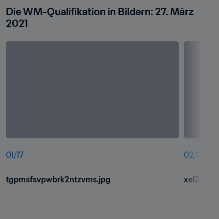
Die WM-Qualifikation in Bildern: 27. März 
2021
01
/
17
02
/
17
tgpmsfsvpwbrk2ntzvms.jpg
xel3tge7