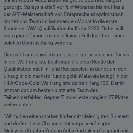
immer wieder Außenseiter für große Überraschungen 
gesorgt. Malaysia stieß vor fünf Monaten bis ins Finale 
der AFF-Meisterschaft vor. Entsprechend optimistisch 
startet das Team im kommenden Monat in die erste 
Runde der WM-Qualifikation für Katar 2022. Dabei will 
man gegen Timor-Leste auf keinen Fall das Opfer einer 
solchen Überraschung werden.
Die zwölf am schwächsten platzierten asiatischen Teams 
in der Weltrangliste bestreiten die erste Runde der 
Qualifikation mit Hin- und Rückspielen, in der es um den 
Einzug in die nächste Runde geht. Malaysia belegt in der 
FIFA/Coca-Cola-Weltrangliste derzeit Rang 168. Damit 
ist man das am besten platzierte Team des 
Teilnehmerfeldes. Gegner Timor-Leste rangiert 27 Plätze 
weiter unten.
"Wir haben einen starken Kader mit vielen guten Spielern 
und dürfen diese Chance nicht verpassen", sagte 
Malaysias Kapitän Zaquan Adha Radzak im Gespräch mit 