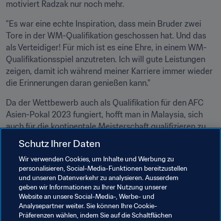
motiviert Radzak nur noch mehr.
"Es war eine echte Inspiration, dass mein Bruder zwei 
Tore in der WM-Qualifikation geschossen hat. Und das 
als Verteidiger! Für mich ist es eine Ehre, in einem WM-
Qualifikationsspiel anzutreten. Ich will gute Leistungen 
zeigen, damit ich während meiner Karriere immer wieder 
die Erinnerungen daran genießen kann."
Da der Wettbewerb auch als Qualifikation für den AFC 
Asien-Pokal 2023 fungiert, hofft man in Malaysia, sich 
auch für die kontinentale Meisterschaft qualifizieren zu 
können. "Wir müssen unbedingt versuchen, uns einen 
Schutz Ihrer Daten
Platz beim nächsten Asien-Pokal zu sichern. Was Katar 
Wir verwenden Cookies, um Inhalte und Werbung zu
2022 angeht, wirkt die Hoffnung auf eine erfolgreiche 
personalisieren, Social-Media-Funktionen bereitzustellen
Qualifikation eher weit hergeholt. Aber im Fussball ist 
und unseren Datenverkehr zu analysieren. Ausserdem
nichts unmöglich. Wir sollten auf jeden Fall hart arbeiten, 
geben wir Informationen zu Ihrer Nutzung unserer
um die gesteckten Ziele zu erreichen."
Website an unsere Social-Media-, Werbe- und
Analysepartner weiter. Sie können Ihre Cookie-
Präferenzen wählen, indem Sie auf die Schaltflächen