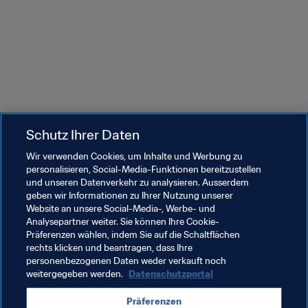
Schutz Ihrer Daten
Wir verwenden Cookies, um Inhalte und Werbung zu
personalisieren, Social-Media-Funktionen bereitzustellen
und unseren Datenverkehr zu analysieren. Ausserdem
geben wir Informationen zu Ihrer Nutzung unserer
Website an unsere Social-Media-, Werbe- und
Verwandte Themen
Analysepartner weiter. Sie können Ihre Cookie-
Präferenzen wählen, indem Sie auf die Schaltflächen
rechts klicken und beantragen, dass Ihre
FIFA Fussball-Weltmeisterschaft Katar 2022™
personenbezogenen Daten weder verkauft noch
weitergegeben werden.
Datenschutzportal
North Macedonia
UEFA
Portugal
Sweden
Präferenzen