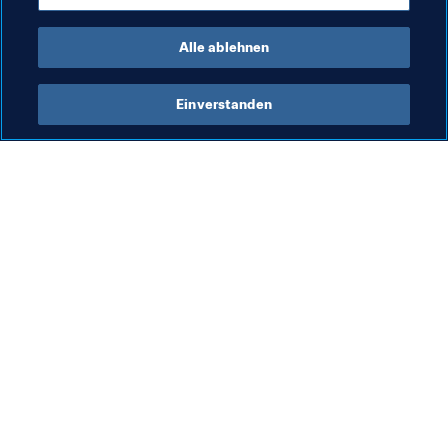
Wales
Alle ablehnen
Einverstanden
Was die FIFA macht
Besuchen Sie auch
Legal
Alle Nachrichten und 
Themen
Transfersystem
Berichte und 
Frauenfussball
Dokumente
Fussballförderung
FIFA-Stiftung
Innovation
FIFA Museum
Talentförderung
Stellen & Karriere
Organisation von Turnieren