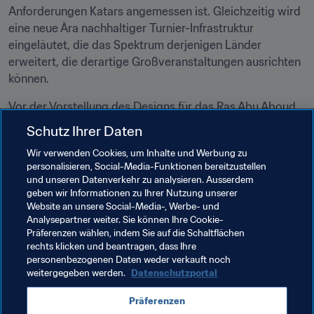
Anforderungen Katars angemessen ist. Gleichzeitig wird 
eine neue Ära nachhaltiger Turnier-Infrastruktur 
eingeläutet, die das Spektrum derjenigen Länder 
erweitert, die derartige Großveranstaltungen ausrichten 
können.
Vor der Vorstellung des Designs für das Ras Abu Aboud 
Stadium war im August 2017 bereits das Design für das 
Schutz Ihrer Daten
Al Thumama Stadium vorgestellt worden. Das Khalifa 
Wir verwenden Cookies, um Inhalte und Werbung zu
International Stadium wurde bereits für das Finale des 
personalisieren, Social-Media-Funktionen bereitzustellen
Emir Cup 2017 im Mai fertig gestellt. Das Ras Abu Aboud 
und unseren Datenverkehr zu analysieren. Ausserdem
Stadium ist eine von acht geplanten Spielstätten für die 
geben wir Informationen zu Ihrer Nutzung unserer
FIFA Fussball-Weltmeisterschaft™.
Website an unsere Social-Media-, Werbe- und
Analysepartner weiter. Sie können Ihre Cookie-
Präferenzen wählen, indem Sie auf die Schaltflächen
rechts klicken und beantragen, dass Ihre
Verwandte Themen
personenbezogenen Daten weder verkauft noch
weitergegeben werden.
Datenschutzportal
FIFA Fussball-Weltmeisterschaft Katar 2022™
Präferenzen