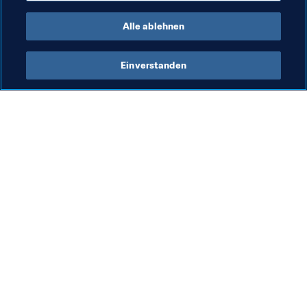
Qatar
AFC
Alle ablehnen
Einverstanden
Was die FIFA macht
Besuchen Sie auch
Legal
Alle Nachrichten und 
Themen
Transfersystem
Berichte und 
Frauenfussball
Dokumente
Fussballförderung
FIFA-Stiftung
Innovation
FIFA Museum
Talentförderung
Stellen & Karriere
Organisation von Turnieren